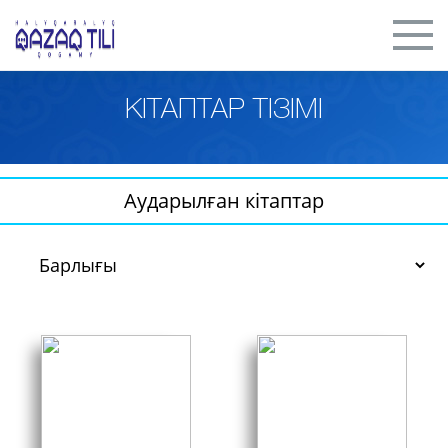
КІТАПТАР ТІЗІМІ
Аударылған кітаптар