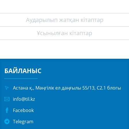
Аударылып жатқан кітаптар
Ұсынылған кітаптар
БАЙЛАНЫС
Астана қ., Мәңгілік ел даңғылы 55/13, С2.1 блогы
info@til.kz
Facebook
Telegram