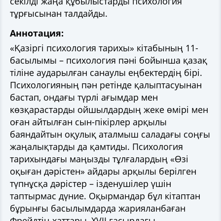
секілді жаңа құбылыстарды психология
тұрғысынан талдайды.
Аннотация:
«Қазіргі психология тарихы» кітабының 11-
басылымы – психология пәні бойынша қазақ
тіліне аударылған санаулы еңбектердің бірі.
Психологияның пән ретінде қалыптасуынан
бастап, ондағы түрлі ағымдар мен
көзқарастарды ойшылдардың жеке өмірі мен
оған айтылған сын-пікірлер арқылы
баяндайтын оқулық аталмыш саладағы соңғы
жаңалықтарды да қамтиды. Психология
тарихындағы маңызды тұлғалардың «Өзі
оқыған дәрістен» айдары арқылы берілген
түпнұсқа дәрістер – ізденушілер үшін
таптырмас дүние. Оқырмандар бұл кітаптан
бұрынғы басылымдарда жарияланбаған
Фрейдтің хаттары, XVII ғасырдағы