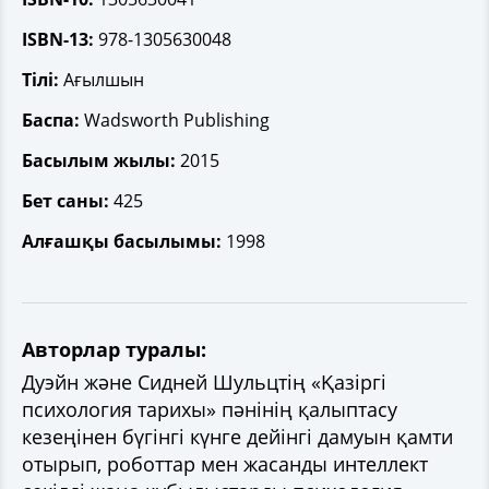
ISBN-13:
978-1305630048
Тілі:
Ағылшын
Баспа:
Wadsworth Publishing
Басылым жылы:
2015
Бет саны:
425
Алғашқы басылымы:
1998
Авторлар туралы:
Дуэйн және Сидней Шульцтің «Қазіргі
психология тарихы» пәнінің қалыптасу
кезеңінен бүгінгі күнге дейінгі дамуын қамти
отырып, роботтар мен жасанды интеллект