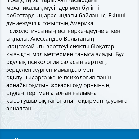
механикалық мүсіндер мен бүгінгі
роботтардың арасындағы байланыс, Екінші
дүниежүзілік соғыстың Америка
психологиясының өсіп-өркендеуіне еткен
ықпалы, Алессандро Вольтаның
«таңғажайып» зерттеуі сияқты бірқатар
қызықты мәліметтермен таныса алады. Бұл
оқулық психология саласын зерттеп,
зерделеп жүрген мамандар мен
оқытушыларға және психология пәнін
арнайы оқитын жоғары оқу орнының
студенттері мен аталған ғылымға
қызығушылық танытатын оқырман қауымға
арналған.