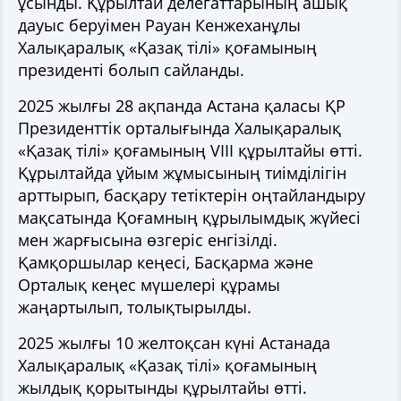
ұсынды. Құрылтай делегаттарының ашық
дауыс беруімен Рауан Кенжеханұлы
Халықаралық «Қазақ тілі» қоғамының
президенті болып сайланды.
2025 жылғы 28 ақпанда Астана қаласы ҚР
Президенттік орталығында Халықаралық
«Қазақ тілі» қоғамының VIII құрылтайы өтті.
Құрылтайда ұйым жұмысының тиімділігін
арттырып, басқару тетіктерін оңтайландыру
мақсатында Қоғамның құрылымдық жүйесі
мен жарғысына өзгеріс енгізілді.
Қамқоршылар кеңесі, Басқарма және
Орталық кеңес мүшелері құрамы
жаңартылып, толықтырылды.
2025 жылғы 10 желтоқсан күні Астанада
Халықаралық «Қазақ тілі» қоғамының
жылдық қорытынды құрылтайы өтті.