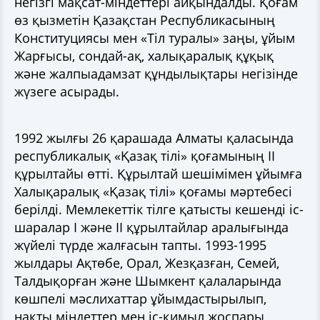
негізгі мақсат-міндеттері айқындалды. Қоғам
өз қызметін Қазақстан Республикасының
Конституциясы мен «Тіл туралы» заңы, ұйым
Жарғысы, сондай-ақ, халықаралық құқық
және жалпыадамзат құндылықтары негізінде
жүзеге асырады.
1992 жылғы 26 қарашада Алматы қаласында
республикалық «Қазақ тілі» қоғамының II
құрылтайы өтті. Құрылтай шешімімен ұйымға
Халықаралық «Қазақ тілі» қоғамы мәртебесі
берілді. Мемлекеттік тілге қатысты кешенді іс-
шаралар I және II құрылтайлар аралығында
жүйелі түрде жалғасын тапты. 1993-1995
жылдары Ақтөбе, Орал, Жезқазған, Семей,
Талдықорған және Шымкент қалаларында
көшпелі мәслихаттар ұйымдастырылып,
нақты міндеттер мен іс-қимыл жоспары