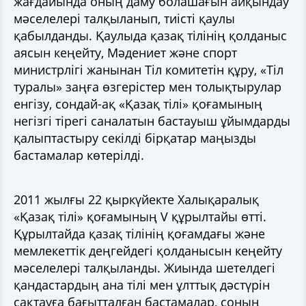
жағдайында оның даму болашағын айқындау
мәселелері талқыланып, тиісті қаулы
қабылданды. Қаулыда қазақ тілінің қолданыс
аясын кеңейту, Мәдениет және спорт
министрлігі жанынан Тіл комитетін құру, «Тіл
туралы» заңға өзгерістер мен толықтырулар
енгізу, сондай-ақ «Қазақ тілі» қоғамының
негізгі тірегі саналатын бастауыш ұйымдарды
қалыптастыру секілді бірқатар маңызды
бастамалар көтерілді.
2011 жылғы 22 қыркүйекте Халықаралық
«Қазақ тілі» қоғамының V құрылтайы өтті.
Құрылтайда қазақ тілінің қоғамдағы және
мемлекеттік деңгейдегі қолданысын кеңейту
мәселелері талқыланды. Жиында шетелдегі
қандастардың ана тілі мен ұлттық дәстүрін
сақтауға бағытталған бастамалар, соның