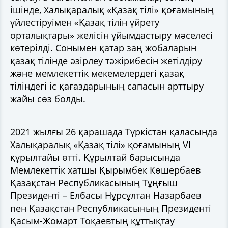
ішінде, Халықаралық «Қазақ тілі» қоғамының
үйлестіруімен «Қазақ тілін үйрету
орталықтары» желісін ұйымдастыру мәселесі
көтерілді. Сонымен қатар заң жобаларын
қазақ тілінде әзірлеу тәжірибесін жетілдіру
және мемлекеттік мекемелердегі қазақ
тіліндегі іс қағаздарының сапасын арттыру
жайы сөз болды.
2021 жылғы 26 қарашада Түркістан қаласында
Халықаралық «Қазақ тілі» қоғамының VI
құрылтайы өтті. Құрылтай барысында
Мемлекеттік хатшы Қырымбек Көшербаев
Қазақстан Республикасының Тұңғыш
Президенті – Елбасы Нұрсұлтан Назарбаев
пен Қазақстан Республикасының Президенті
Қасым-Жомарт Тоқаевтың құттықтау