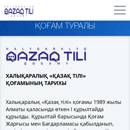
ҚОҒАМ ТУРАЛЫ
ХАЛЫҚАРАЛЫҚ «ҚАЗАҚ ТІЛІ»
ҚОҒАМЫНЫҢ ТАРИХЫ
Халықаралық «Қазақ тілі» қоғамы 1989 жылы
Алматы қаласында өткен I құрылтайда
құрылды. Құрылтай барысында Қоғам
Жарғысы мен Бағдарламасы қабылданып,