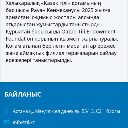
Халықаралық «Қазақ тілі» қоғамының
басшысы Рауан Кенжеханұлы 2025 жылға
арналған іс-қимыл жоспары аясында
атқарылған жұмыстарды таныстырды.
Құрылтай барысында Qazaq Tili Endowment
Foundation қорының қызметі, жарна туралы,
Қоғам атынан берілетін марапаттар ережесі
және аймақтық филиал төрағаларын сайлау
ережелері таныстырылды.
БАЙЛАНЫС
Астана қ., Мәңгілік ел даңғылы 55/13, С2.1 блогы
info@til.kz