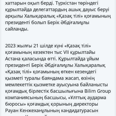
хаттарын оқып берді. Түркістан төріндегі
құрылтайда делегаттардың ашық дауыс беруі
арқылы Халықаралық «Қазақ тілі» қоғамының
президенті болып Берік Әбдіғалиұлы
сайланды.
2023 жылғы 21 шілде күні «Қазақ тілі»
қоғамының кезектен тыс VII құрылтайы
Астана қаласында өтті. Құрылтайда ұйым
президенті Берік Әбдіғалиұлы Халықаралық
«Қазақ тілі» қоғамының өткен кезеңдегі
қызметі туралы баяндама жасап, өзінің
мемлекеттік қызметке ауысуына байланысты
қоғамдық бірлестік басшылығына Bilim Group
компаниясының басшысы, «Ұлттық аударма
бюросы» қоғамдық қорының директоры
Рауан Кенжеханұлының кандидатурасын