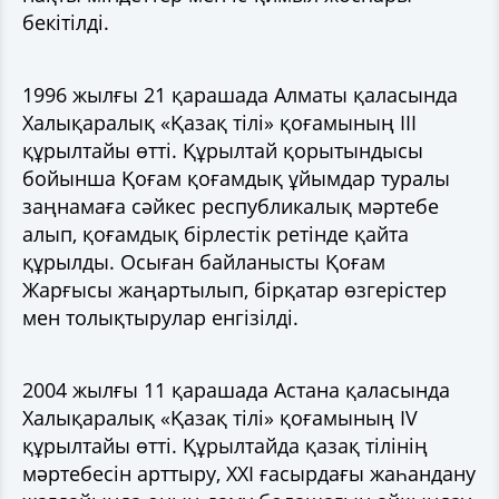
бекітілді.
1996 жылғы 21 қарашада Алматы қаласында
Халықаралық «Қазақ тілі» қоғамының III
құрылтайы өтті. Құрылтай қорытындысы
бойынша Қоғам қоғамдық ұйымдар туралы
заңнамаға сәйкес республикалық мәртебе
алып, қоғамдық бірлестік ретінде қайта
құрылды. Осыған байланысты Қоғам
Жарғысы жаңартылып, бірқатар өзгерістер
мен толықтырулар енгізілді.
2004 жылғы 11 қарашада Астана қаласында
Халықаралық «Қазақ тілі» қоғамының IV
құрылтайы өтті. Құрылтайда қазақ тілінің
мәртебесін арттыру, ХХІ ғасырдағы жаһандану