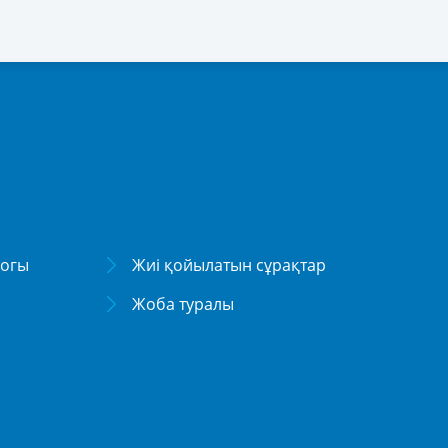
логы
Жиі қойылатын сұрақтар
Жоба туралы