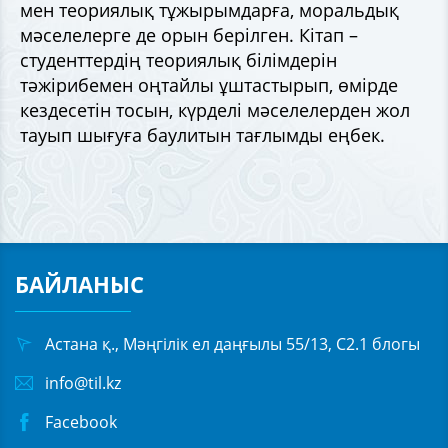
мен теориялық тұжырымдарға, моральдық
мәселелерге де орын берілген. Кітап –
студенттердің теориялық білімдерін
тәжірибемен оңтайлы ұштастырып, өмірде
кездесетін тосын, күрделі мәселелерден жол
тауып шығуға баулитын тағлымды еңбек.
БАЙЛАНЫС
Астана қ., Мәңгілік ел даңғылы 55/13, С2.1 блогы
info@til.kz
Facebook