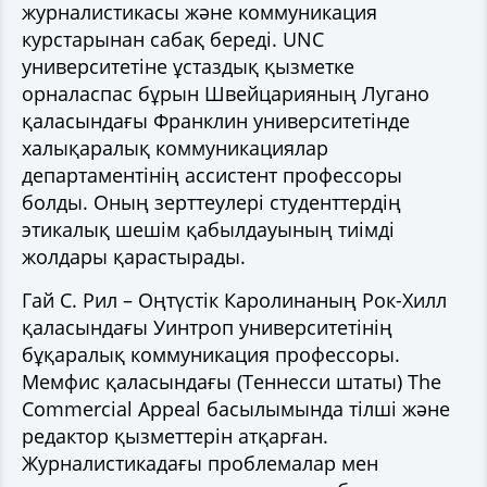
журналистикасы және коммуникация
курстарынан сабақ береді. UNC
университетіне ұстаздық қызметке
орналаспас бұрын Швейцарияның Лугано
қаласындағы Франклин университетінде
халықаралық коммуникациялар
департаментінің ассистент профессоры
болды. Оның зерттеулері студенттердің
этикалық шешім қабылдауының тиімді
жолдары қарастырады.
Гай С. Рил
– Оңтүстік Каролинаның Рок-Хилл
қаласындағы Уинтроп университетінің
бұқаралық коммуникация профессоры.
Мемфис қаласындағы (Теннесси штаты) The
Commercial Appeal басылымында тілші және
редактор қызметтерін атқарған.
Журналистикадағы проблемалар мен