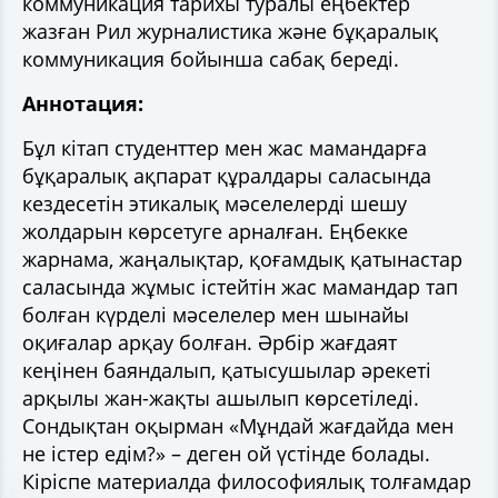
коммуникация тарихы туралы еңбектер
жазған Рил журналистика және бұқаралық
коммуникация бойынша сабақ береді.
Аннотация:
Бұл кітап студенттер мен жас мамандарға
бұқаралық ақпарат құралдары саласында
кездесетін этикалық мәселелерді шешу
жолдарын көрсетуге арналған. Еңбекке
жарнама, жаңалықтар, қоғамдық қатынастар
саласында жұмыс істейтін жас мамандар тап
болған күрделі мәселелер мен шынайы
оқиғалар арқау болған. Әрбір жағдаят
кеңінен баяндалып, қатысушылар әрекеті
арқылы жан-жақты ашылып көрсетіледі.
Сондықтан оқырман «Мұндай жағдайда мен
не істер едім?» – деген ой үстінде болады.
Кіріспе материалда философиялық толғамдар