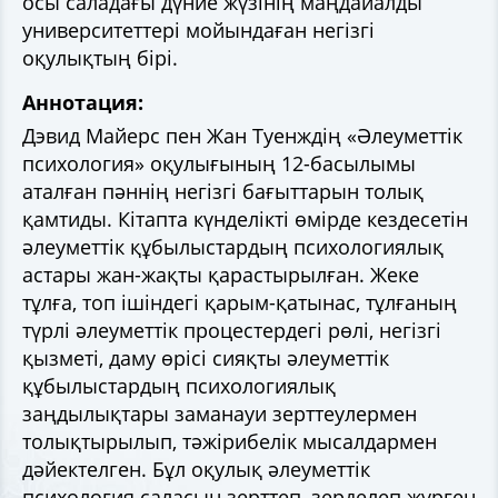
осы саладағы дүние жүзінің маңдайалды
университеттері мойындаған негізгі
оқулықтың бірі.
Аннотация:
Дэвид Майерс пен Жан Туенждің «Әлеуметтік
психология» оқулығының 12-басылымы
аталған пәннің негізгі бағыттарын толық
қамтиды. Кітапта күнделікті өмірде кездесетін
әлеуметтік құбылыстардың психологиялық
астары жан-жақты қарастырылған. Жеке
тұлға, топ ішіндегі қарым-қатынас, тұлғаның
түрлі әлеуметтік процестердегі рөлі, негізгі
қызметі, даму өрісі сияқты әлеуметтік
құбылыстардың психологиялық
заңдылықтары заманауи зерттеулермен
толықтырылып, тәжірибелік мысалдармен
дәйектелген. Бұл оқулық әлеуметтік
психология саласын зерттеп, зерделеп жүрген