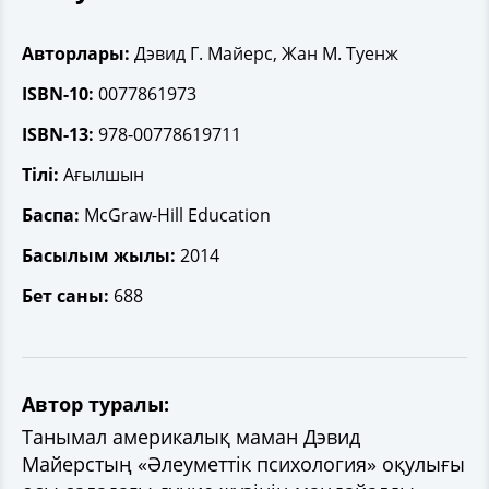
Авторлары:
Дэвид Г. Майерс, Жан М. Туенж
ISBN-10:
0077861973
ISBN-13:
978-00778619711
Тілі:
Ағылшын
Баспа:
McGraw-Hill Education
Басылым жылы:
2014
Бет саны:
688
Автор туралы:
Танымал америкалық маман Дэвид
Майерстың «Әлеуметтік психология» оқулығы