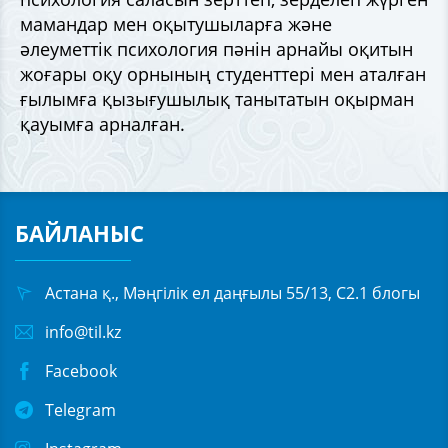
мамандар мен оқытушыларға және
әлеуметтік психология пәнін арнайы оқитын
жоғары оқу орнының студенттері мен аталған
ғылымға қызығушылық танытатын оқырман
қауымға арналған.
БАЙЛАНЫС
Астана қ., Мәңгілік ел даңғылы 55/13, С2.1 блогы
info@til.kz
Facebook
Telegram