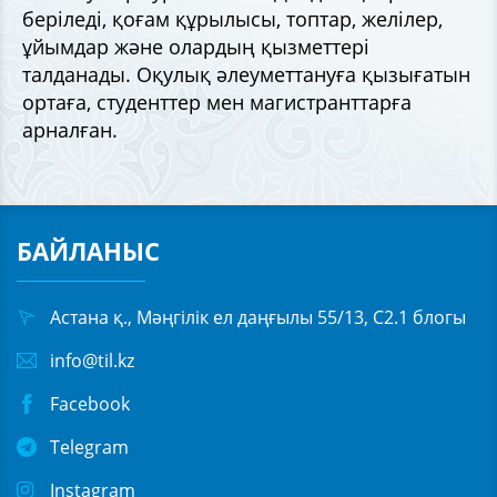
беріледі, қоғам құрылысы, топтар, желілер,
ұйымдар және олардың қызметтерi
талданады. Оқулық әлеуметтануға қызығатын
ортаға, студенттер мен магистранттарға
арналған.
БАЙЛАНЫС
Астана қ., Мәңгілік ел даңғылы 55/13, С2.1 блогы
info@til.kz
Facebook
Telegram
Instagram