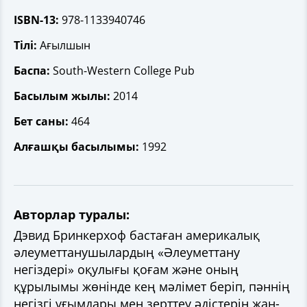
ISBN-13:
978-1133940746
Тілі:
Ағылшын
Баспа:
South-Western College Pub
Басылым жылы:
2014
Бет саны:
464
Алғашқы басылымы:
1992
Авторлар туралы:
Дэвид Бринкерхоф бастаған америкалық
әлеуметтанушылардың «Әлеуметтану
негіздері» оқулығы қоғам және оның
құрылымы жөнінде кең мәлімет беріп, пәннің
негізгі ұғымдары мен зерттеу әдістерін жан-