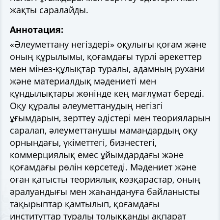
жақты саралайды.
Аннотация:
«Әлеуметтану негіздері» оқулығы қоғам және
оның құрылымы, қоғамдағы түрлі әрекеттер
мен мінез-құлықтар туралы, адамның рухани
және материалдық мәдениеті мен
құндылықтары жөнінде кең мағлұмат береді.
Оқу құралы әлеуметтанудың негізгі
ұғымдарын, зерттеу әдістері мен теорияларын
саралап, әлеуметтанушы мамандардың оқу
орнындағы, үкіметтегі, бизнестегі,
коммерциялық емес ұйымдардағы және
қоғамдағы рөлін көрсетеді. Мәдениет және
оған қатысты теориялық көзқарастар, оның
әралуандығы мен жаһандануға байланысты
тақырыптар қамтылып, қоғамдағы
институттар туралы толыққанды ақпарат