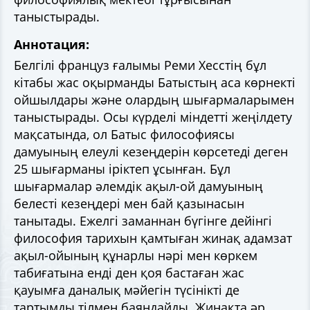
таныстырады.
Аннотация:
Белгілі француз ғалымы Реми Хесстің бұл
кітабы жас оқырманды Батыстың аса көрнекті
ойшылдары және олардың шығармаларымен
таныстырады. Осы күрделі міндетті жеңілдету
мақсатында, ол Батыс философиясы
дамуының елеулі кезеңдерін көрсетеді деген
25 шығарманы іріктеп ұсынған. Бұл
шығармалар әлемдік ақыл-ой дамуының
белесті кезеңдері мен бай қазынасын
танытады. Ежелгі заманнан бүгінге дейінгі
философия тарихын қамтыған жинақ адамзат
ақыл-ойының құнарлы нәрі мен көркем
табиғатына енді ден қоя бастаған жас
қауымға даналық мәйегін түсінікті де
тартымды тілмен баяндайды. Жинақта әр