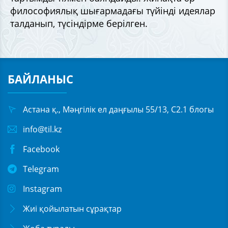
философиялық шығармадағы түйінді идеялар
талданып, түсіндірме берілген.
БАЙЛАНЫС
Астана қ., Мәңгілік ел даңғылы 55/13, С2.1 блогы
info@til.kz
Facebook
Telegram
Instagram
Жиі қойылатын сұрақтар