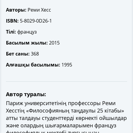
Авторы:
Реми Хесс
ISBN:
5-8029-0D26-1
Тілі:
француз
Басылым жылы:
2015
Бет саны:
368
Алғашқы басылымы:
1995
Автор туралы:
Париж университетінің профессоры Реми
Хесстің «Философияның таңдаулы 25 кітабы»
атты талдауы студенттерді көрнекті ойшылдар
және олардың шығармаларымен француз
философиялық мектебі тұрғысынан