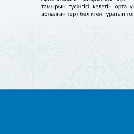
тамырын түсінгісі келетін орта
арналған төрт бөліктен тұратын т