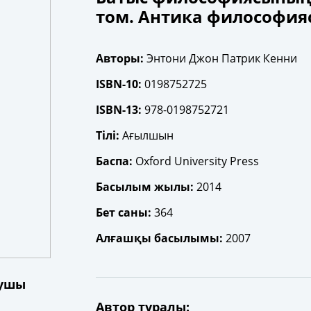
том. Антика философия
Авторы:
Энтони Джон Патрик Кенни
ISBN-10:
0198752725
ISBN-13:
978-0198752721
Тілі:
Ағылшын
Баспа:
Oxford University Press
Басылым жылы:
2014
Бет саны:
364
Алғашқы басылымы:
2007
нушы
Автор туралы: