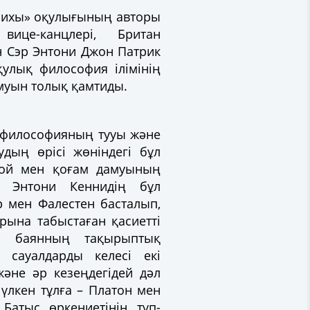
рихы» оқулығының авторы
вице-канцлері, Британ
н Сэр Энтони Джон Патрик
қулық философия ілімінің
амуын толық қамтиды.
ы философияның тууы және
удың өрісі жөніндегі бұл
 ой мен қоғам дамуының
р Энтони Кеннидің бұл
р мен Фалестен басталып,
рына табыстаған қасиетті
хи баянның тақырыптық
 сауалдарды келесі екі
әне әр кезеңдегідей дәл
 үлкен тұлға – Платон мен
 Батыс өркениетінің түп-