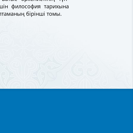
 үшін философия тарихына
оптаманың бірінші томы.