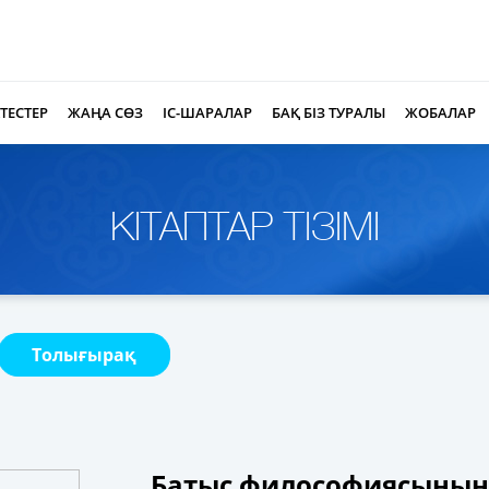
КТЕСТЕР
ЖАҢА СӨЗ
ІС-ШАРАЛАР
БАҚ БІЗ ТУРАЛЫ
ЖОБАЛАР
КІТАПТАР ТІЗІМІ
Толығырақ
Батыс философиясының 