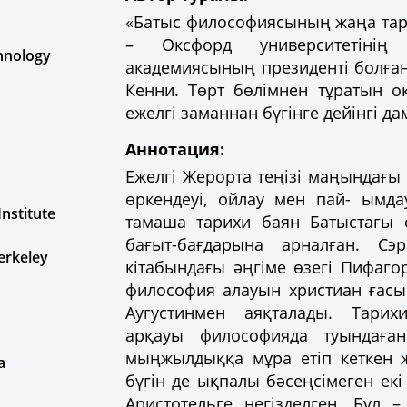
«Батыс философиясының жаңа та
– Оксфорд университетінің 
chnology
академиясының президенті болға
Кенни. Төрт бөлімнен тұратын о
ежелгі заманнан бүгінге дейінгі д
Аннотация:
Ежелгі Жерорта теңізі маңындағ
өркендеуі, ойлау мен пай- ымда
Institute
тамаша тарихи баян Батыстағы
бағыт-бағдарына арналған. Сэ
Berkeley
кітабындағы әңгіме өзегі Пифаго
философия алауын христиан ғасы
Аугустинмен аяқталады. Тари
арқауы философияда туындаған
мыңжылдыққа мұра етіп кеткен ж
a
бүгін де ықпалы бәсеңсімеген екі
Аристотельге негізделген. Бұл –