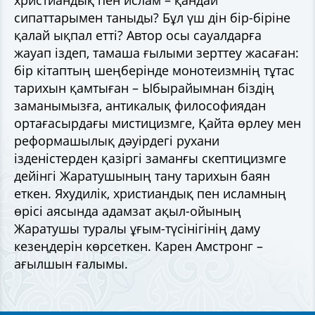
христиандық пен ислам – қандай
сипаттарымен таныды? Бұл үш дін бір-біріне
қалай ықпал етті? Автор осы сауалдарға
жауап іздеп, тамаша ғылыми зерттеу жасаған:
бір кітаптың шеңберінде монотеизмнің тұтас
тарихын қамтыған – Ыбырайымнан біздің
заманымызға, антикалық философиядан
ортағасырдағы мистицизмге, Қайта өрлеу мен
реформашылық дәуірдегі рухани
ізденістерден қазіргі заманғы скептицизмге
дейінгі Жаратушының тану тарихын баян
еткен. Яхудилік, христиандық пен исламның
өрісі аясында адамзат ақыл-ойының
Жаратушы туралы ұғым-түсінігінің даму
кезеңдерін көрсеткен. Карен Амстронг –
ағылшын ғалымы.