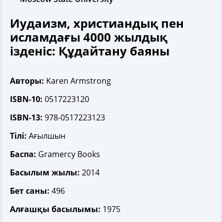
Иудаизм, христиандық пен
исламдағы 4000 жылдық
ізденіс: Құдайтану баяны
Авторы:
Karen Armstrong
ISBN-10:
0517223120
ISBN-13:
978-0517223123
Тілі:
Ағылшын
Баспа:
Gramercy Books
Басылым жылы:
2014
Бет саны:
496
Алғашқы басылымы:
1975