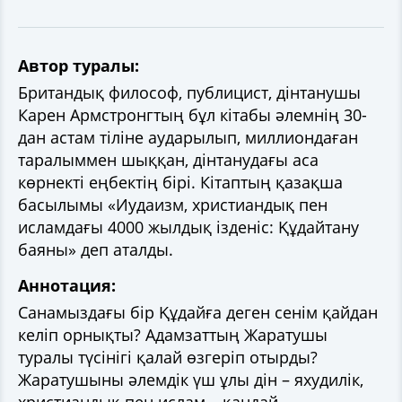
Автор туралы:
Британдық философ, публицист, дінтанушы
Карен Армстронгтың бұл кітабы әлемнің 30-
дан астам тіліне аударылып, миллиондаған
таралыммен шыққан, дінтанудағы аса
көрнекті еңбектің бірі. Кітаптың қазақша
басылымы «Иудаизм, христиандық пен
исламдағы 4000 жылдық ізденіс: Құдайтану
баяны» деп аталды.
Аннотация:
Санамыздағы бір Құдайға деген сенім қайдан
келіп орнықты? Адамзаттың Жаратушы
туралы түсінігі қалай өзгеріп отырды?
Жаратушыны әлемдік үш ұлы дін – яхудилік,