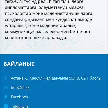
тегжейлі түсіндіреді. Кітап тілшілерге,
дипломаттарға, әлеуметтанушыларға,
психологтар және мәдениеттанушыларға,
сондай-ақ, қызметі мен күнделікті өмірде
ұлтаралық және мәдениетаралық
коммуникация мәселелерімен бетпе-бет
келетін көпшілікке арналады.
БАЙЛАНЫС
Астана қ., Мәңгілік ел даңғылы 55/13, С2.1 блогы
info@til.kz
Facebook
Telegram