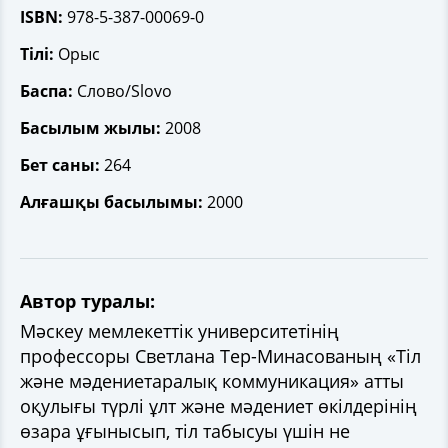
ISBN:
978-5-387-00069-0
Тілі:
Орыс
Баспа:
Cлово/Slovo
Басылым жылы:
2008
Бет саны:
264
Алғашқы басылымы:
2000
Автор туралы:
Мәскеу мемлекеттік университетінің
профессоры Светлана Тер-Минасованың «Тіл
және мәдениетаралық коммуникация» атты
оқулығы түрлі ұлт және мәдениет өкілдерінің
өзара ұғынысып, тіл табысуы үшін не