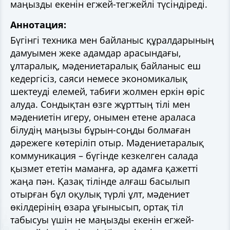
маңызды екенін егжей-тегжейлі түсіндіреді.
Аннотация:
Бүгінгі техника мен байланыс құралдарының
дамуымен жеке адамдар арасындағы,
ұлтаралық, мәдениетаралық байланыс еш
кедергісіз, саяси немесе экономикалық
шектеуді елемей, табиғи жолмен еркін өріс
алуда. Сондықтан өзге жұрттың тілі мен
мәдениетін игеру, онымен етене араласа
білудің маңызы бұрын-соңды болмаған
дәрежеге көтеріліп отыр. Мәдениетаралық
коммуникация – бүгінде кезкелген салада
қызмет ететін маманға, әр адамға қажетті
жаңа пән. Қазақ тілінде алғаш басылып
отырған бұл оқулық түрлі ұлт, мәдениет
өкілдерінің өзара ұғынысып, ортақ тіл
табысуы үшін не маңызды екенін егжей-