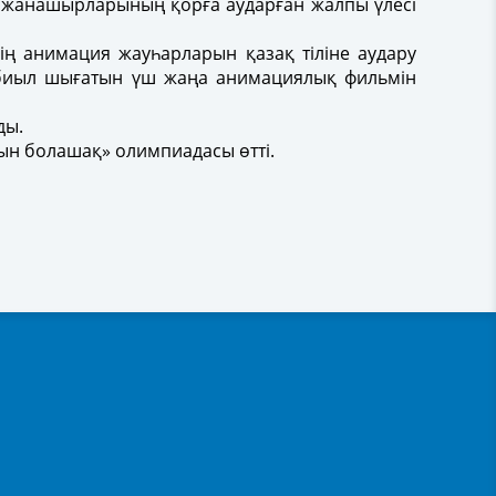
тіл жанашырларының қорға аударған жалпы үлесі
нің анимация жауһарларын қазақ тіліне аудару
 биыл шығатын үш жаңа анимациялық фильмін
лды.
ын болашақ» олимпиадасы өтті.