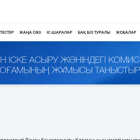
КТЕСТЕР
ЖАҢА СӨЗ
ІС-ШАРАЛАР
БАҚ БІЗ ТУРАЛЫ
ЖОБАЛАР
ЫН ІСКЕ АСЫРУ ЖӨНІНДЕГІ КОМ
» ҚОҒАМЫНЫҢ ЖҰМЫСЫ ТАНЫСТЫ