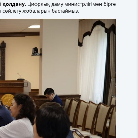
і қолдану.
Цифрлық даму министрлігімен бірге
лы сөйлету жобаларын бастаймыз.