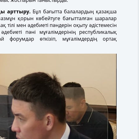
ұмыс жоспарын таныстырды.
ды арттыру.
Бұл бағытта балалардың қазақша
мазмұн қорын көбейтуге бағытталған шаралар
ақ тілі мен әдебиеті пәндерін оқыту әдістемесін
әдебиеті пәні мұғалімдерінің республикалық
й форумдар өткізіп, мұғалімдердің ортақ