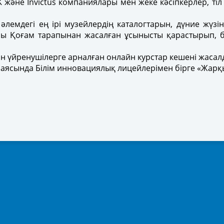
NAK және Invictus компаниялары мен жеке кәсіпкерлер, 
әлемдегі ең ірі музейлердің каталогтарын, дүние жүзі
сы Қоғам тарапынан жасалған ұсынысты қарастырып,
лін үйренушілерге арналған онлайн курстар кешені жаса
 аясында Білім инновациялық лицейлерімен бірге «Жарқ