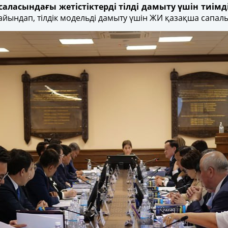
 саласындағы жетістіктерді тілді дамыту үшін тиімд
ағайындап, тілдік модельді дамыту үшін ЖИ қазақша сапа