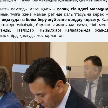
президенті Рауан Кенжеханұлы Қоғамның қызметі мен ж
ағытты қамтиды. Алғашқысы –
қазақ тіліндегі мазмұн
амның тұлға және маман ретінде қалыптасуына керек 
н оқытудағы білім беру жүйесіне қолдау көрсету.
Қаз
қсатында еліміздің барлық аймағында қазақ тілі мен 
ғанды, Павлодар (Қызылжар) қалаларында осында
ық өңірді қамтуды жоспарланған.