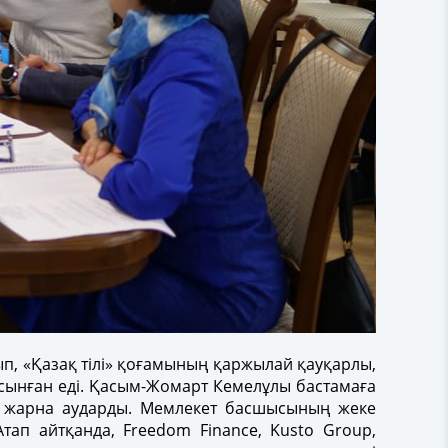
, «Қазақ тілі» қоғамының қаржылай қауқарлы,
 ұсынған еді. Қасым-Жомарт Кемелұлы бастамаға
де жарна аударды. Мемлекет басшысының жеке
Атап айтқанда, Freedom Finance, Kusto Group,