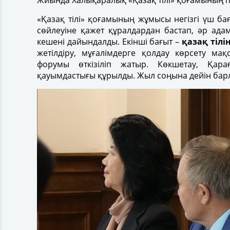
Жиында Халықаралық «Қазақ тілі» қоғамының 
«Қазақ тілі» қоғамының жұмысы негізгі үш б
сөйлеуіне қажет құралдардан бастап, әр ад
кешені дайындалды. Екінші бағыт –
қазақ тілі
жетілдіру, мұғалімдерге қолдау көрсету ма
форумы өткізіліп жатыр. Көкшетау, Қара
қауымдастығы құрылды. Жыл соңына дейін барл