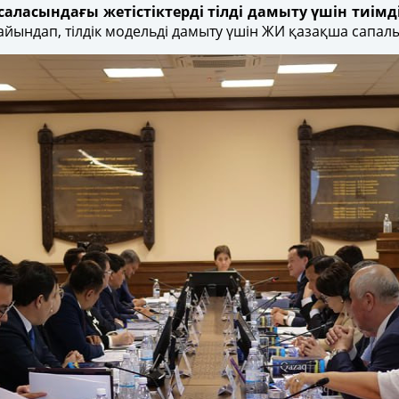
 саласындағы жетістіктерді тілді дамыту үшін тиімд
ағайындап, тілдік модельді дамыту үшін ЖИ қазақша сапа