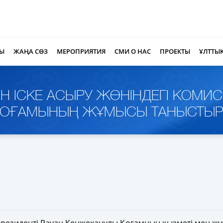
РЫ
ЖАҢА СӨЗ
МЕРОПРИЯТИЯ
СМИ О НАС
ПРОЕКТЫ
ҰЛТТЫ
ЫН ІСКЕ АСЫРУ ЖӨНІНДЕГІ КОМ
» ҚОҒАМЫНЫҢ ЖҰМЫСЫ ТАНЫСТЫ