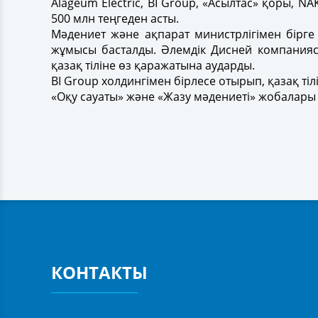
Alageum Electric, BI Group, «Асылтас» қоры, 
500 млн теңгеден асты.
Мәдениет және ақпарат министрлігімен бірге 
жұмысы басталды. Әлемдік Дисней компания
қазақ тіліне өз қаражатына аударды.
BI Group холдингімен бірлесе отырып, қазақ ті
«Оқу сауаты» және «Жазу мәдениеті» жобалары
КОНТАКТЫ