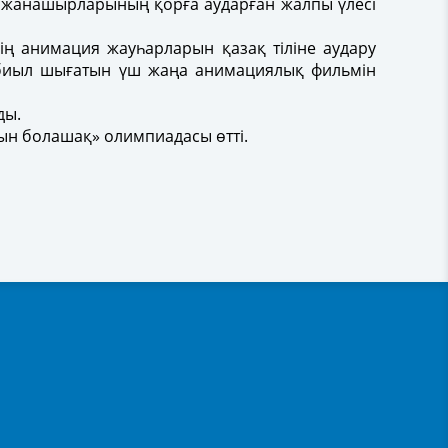
тіл жанашырларының қорға аударған жалпы үлесі
нің анимация жауһарларын қазақ тіліне аудару
 биыл шығатын үш жаңа анимациялық фильмін
лды.
ын болашақ» олимпиадасы өтті.