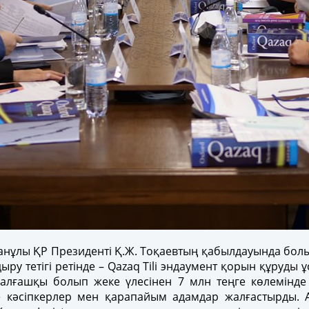
нұлы ҚР Президенті Қ.Ж. Тоқаевтың қабылдауында болып
у тетігі ретінде – Qazaq Tili эндаумент қорын құруды
ына алғашқы болып жеке үлесінен 7 млн теңге көлемін
еке кәсіпкерлер мен қарапайым адамдар жалғастырды. 