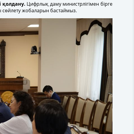
і қолдану.
Цифрлық даму министрлігімен бірге
лы сөйлету жобаларын бастаймыз.