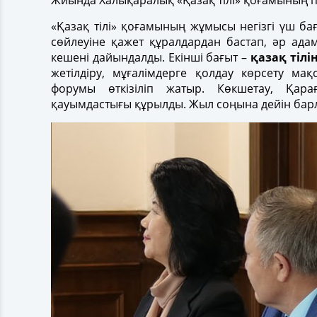
Жиында Халықаралық «Қазақ тілі» қоғамының 
«Қазақ тілі» қоғамының жұмысы негізгі үш б
сөйлеуіне қажет құралдардан бастап, әр ад
кешені дайындалды. Екінші бағыт –
қазақ тілі
жетілдіру, мұғалімдерге қолдау көрсету ма
форумы өткізіліп жатыр. Көкшетау, Қара
қауымдастығы құрылды. Жыл соңына дейін барл