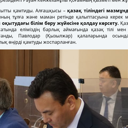
президенті Рауан Кенжеханұлы Қоғамның қызметі мен ж
ағытты қамтиды. Алғашқысы –
қазақ тіліндегі мазмұн
амның тұлға және маман ретінде қалыптасуына керек 
н оқытудағы білім беру жүйесіне қолдау көрсету.
Қаз
қсатында еліміздің барлық аймағында қазақ тілі мен 
ғанды, Павлодар (Қызылжар) қалаларында осында
ық өңірді қамтуды жоспарланған.