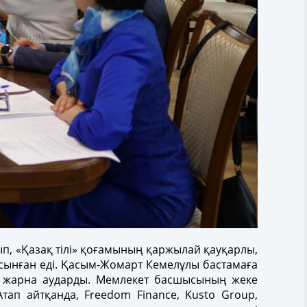
, «Қазақ тілі» қоғамының қаржылай қауқарлы,
 ұсынған еді. Қасым-Жомарт Кемелұлы бастамаға
де жарна аударды. Мемлекет басшысының жеке
Атап айтқанда, Freedom Finance, Kusto Group,