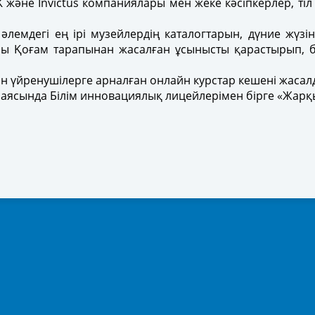
NAK және Invictus компаниялары мен жеке кәсіпкерлер, 
әлемдегі ең ірі музейлердің каталогтарын, дүние жүзі
сы Қоғам тарапынан жасалған ұсынысты қарастырып,
лін үйренушілерге арналған онлайн курстар кешені жаса
 аясында Білім инновациялық лицейлерімен бірге «Жарқ