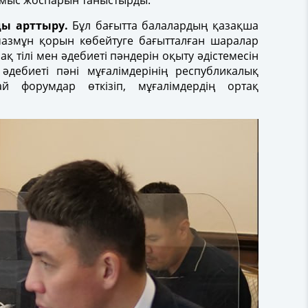
ұмыс жоспарын таныстырды.
ды арттыру.
Бұл бағытта балалардың қазақша
мазмұн қорын көбейтуге бағытталған шаралар
ақ тілі мен әдебиеті пәндерін оқыту әдістемесін
әдебиеті пәні мұғалімдерінің республикалық
й форумдар өткізіп, мұғалімдердің ортақ