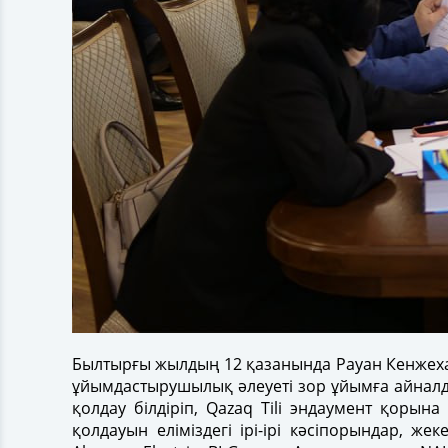
Былтырғы жылдың 12 қазанында Рауан Кенжеха
ұйымдастырушылық әлеуеті зор ұйымға айналдыр
қолдау білдіріп, Qazaq Tili эндаумент қор
қолдауын еліміздегі ірі-ірі кәсіпорындар, ж