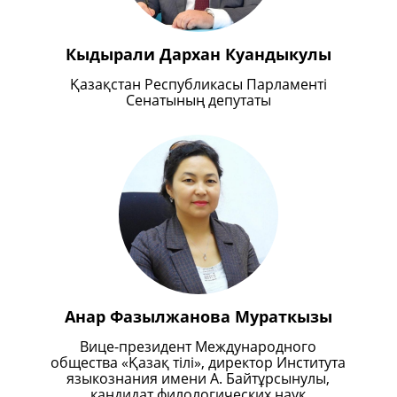
Кыдырали Дархан Куандыкулы
Қазақстан Республикасы Парламенті
Сенатының депутаты
Анар Фазылжанова Мураткызы
Вице-президент Международного
общества «Қазақ тілі», директор Института
языкознания имени А. Байтұрсынулы,
кандидат филологических наук