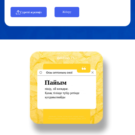
Жіберу
Cуретті жүктеңіз
Пайым
пікір, ой көзқарас.
Қазақ тілінде түбір ретінде
қолданылмайды