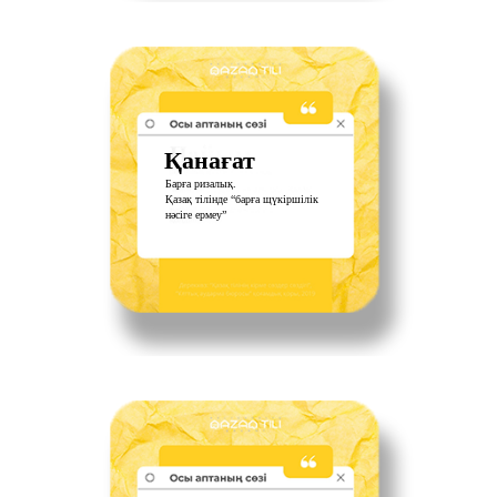
Қанағат
Барға ризалық.
Қазақ тілінде “барға щүкіршілік
нәсіге ермеу”