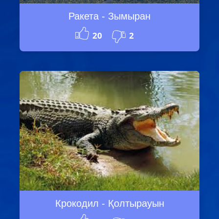
Ракета - Зымыран
20
2
Крокодил - Қолтырауын