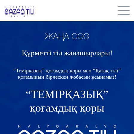
ЖАҢА СӨЗ
Құрметті тіл жанашырлары!
“Темірқазық” қоғамдық қоры мен “Қазақ тілі”
қоғамының бірлескен жобасын ұсынамыз!
“ТЕМІРҚАЗЫҚ”
қоғамдық қоры