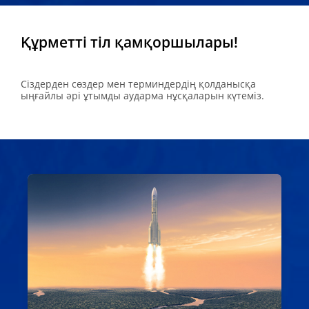
Құрметті тіл қамқоршылары!
Сіздерден cөздер мен терминдердің қолданысқа
ыңғайлы әрі ұтымды аударма нұсқаларын күтеміз.