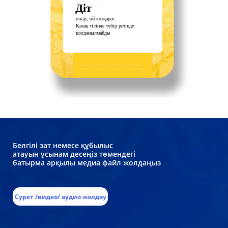
Діт
пікір, ой көзқарас.
Қазақ тілінде түбір ретінде
қолданылмайды
Белгілі зат немесе құбылыс
атауын ұсынам десеңіз төмендегі
батырма арқылы медиа файл жолдаңыз
Сурет /видео/ аудио жолдау