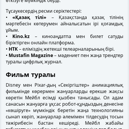
өткізуге мүмкіндік берді.
Тұсаукесердің ресми серіктестері:
•
«Қазақ тілі»
– Қазақстанда қазақ тілінің
мәртебесін көтерумен айналысатын ірі қоғамдық
ұйым.
•
Kino.kz
– киноаңдатпа мен билет сатуды
біріктірген онлайн платформа.
•
НТК
– еліміздің жетекші телеарналарының бірі.
•
Mustafin Magazine
– мәдениет пен жаңа трендтер
туралы цифрлық журнал.
Фильм туралы
Disney мен Pixar-дың «Секіргіштер» анимациялық
фильмінде көрермен жануарларды ерекше жақсы
көретін Мейбл есімді қызбен танысады. Ол адам
санасын жануарға ұқсас робот-құндыздың денесіне
«көшіруге» мүмкіндік беретін жаңа технологияны
сынап көріп, жануарлар әлемімен тілдесудің тосын
тәжірибесін бастан кешіреді. Мейбл жабайы