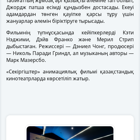
табиғаттың жұмбақ әрі қызықты әлеміне тап болып,
Джордж патша есімді құндызбен достасады. Екеуі
адамдардан төнген қауіпке қарсы тұру үшін
жануарлар әлемін біріктіруге тырысады.
Фильмнің түпнұсқасында кейіпкерлерді Кэти
Нэджими, Дэйв Франко және Мерил Стрип
дыбыстаған. Режиссері — Дэниел Чонг, продюсері
— Николь Паради Гриндл, ал музыканың авторы —
Марк Мазерсбо.
«Секіргіштер» анимациялық фильмі қазақстандық
кинотеатрларда көрсетіліп жатыр.