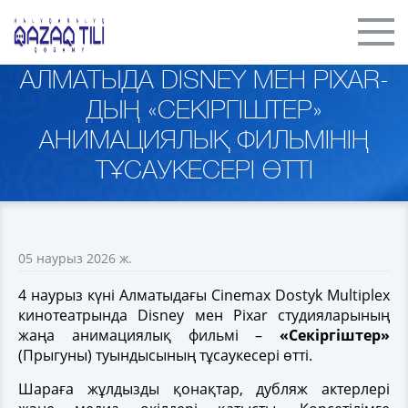
АЛМАТЫДА DISNEY МЕН PIXAR-
ДЫҢ «СЕКІРГІШТЕР»
АНИМАЦИЯЛЫҚ ФИЛЬМІНІҢ
ТҰСАУКЕСЕРІ ӨТТІ
05 наурыз 2026 ж.
4 наурыз күні Алматыдағы Cinemax Dostyk Multiplex
кинотеатрында Disney мен Pixar студияларының
жаңа анимациялық фильмі –
«Секіргіштер»
(Прыгуны) туындысының тұсаукесері өтті.
Шараға жұлдызды қонақтар, дубляж актерлері