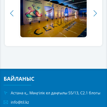
БАЙЛАНЫС
Астана қ., Мәңгілік ел даңғылы 55/13, С2.1 блогы
info@til.kz