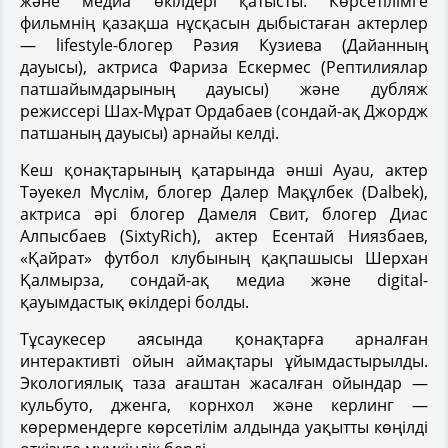
және медиа өкілдері қатысты. Көрсетілімге
фильмнің қазақша нұсқасын дыбыстаған актерлер
— lifestyle-блогер Рәзия Кузиева (Дайанның
дауысы), актриса Фариза Ескермес (Рептилиялар
патшайымдарының дауысы) және дубляж
режиссері Шах-Мұрат Ордабаев (сондай-ақ Джордж
патшаның дауысы) арнайы келді.
Кеш қонақтарының қатарында әнші Ayau, актер
Тәуекел Мүслім, блогер Далер Мақұлбек (Dalbek),
актриса әрі блогер Дамеля Свит, блогер Диас
Алпысбаев (SixtyRich), актер Есентай Ниязбаев,
«Қайрат» футбол клубының қақпашысы Шерхан
Қалмырза, сондай-ақ медиа және digital-
қауымдастық өкілдері болды.
Тұсаукесер аясында қонақтарға арналған
интерактивті ойын аймақтары ұйымдастырылды.
Экологиялық таза ағаштан жасалған ойындар —
кульбуто, дженга, корнхол және керлинг —
көрермендерге көрсетілім алдында уақытты көңілді