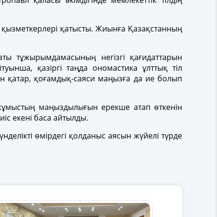
павл қаласы әкімдігінде мемлекеттік тілдің
ік қызметкерлері қатысты. Жиынға Қазақстанның
аты тұжырымдамасының негізгі қағидаттарын
уынша, қазіргі таңда ономастика ұлттық тіл
н қатар, қоғамдық-саяси маңызға да ие болып
жұмыстың маңыздылығын ерекше атап өткенін
іс екені баса айтылды.
нделікті өмірдегі қолданыс аясын жүйелі түрде