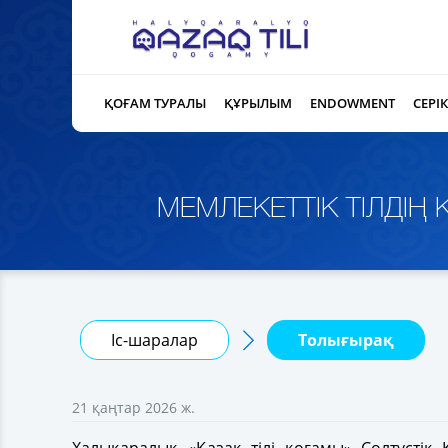
ҚОҒАМ ТУРАЛЫ
ҚҰРЫЛЫМ
ENDOWMENT
СЕРІ
МЕМЛЕКЕТТІК ТІЛДІ
Іс-шаралар
Толығырақ
21 қаңтар 2026 ж.