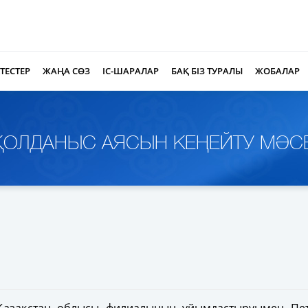
КТЕСТЕР
ЖАҢА СӨЗ
ІС-ШАРАЛАР
БАҚ БІЗ ТУРАЛЫ
ЖОБАЛАР
Ң ҚОЛДАНЫС АЯСЫН КЕҢЕЙТУ МӘС