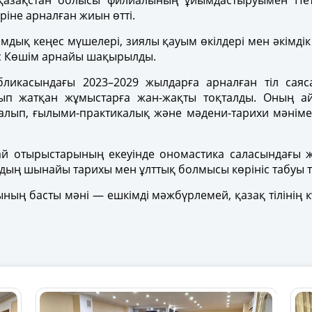
 Қазақстан облысы филиалының ұйымдастыруымен Петро
іне арналған жиын өтті.
оғамдық кеңес мүшелері, зиялы қауым өкілдері мен әкімд
Дос Көшім арнайы шақырылды.
бликасындағы 2023–2029 жылдарға арналған тіл саяс
п жатқан жұмыстарға жан-жақты тоқталды. Оның айт
алып, ғылыми-практикалық және мәдени-тарихи мәніме
ай отырыстарының екеуінде ономастика саласындағы 
дың шынайы тарихы мен ұлттық болмысы көрініс табуы ти
ың басты мәні — ешкімді мәжбүрлемей, қазақ тілінің кү