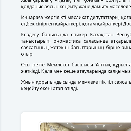
Халықаралық «Қазақ тілі қоғамы» Солтүстік
қолданыс аясын кеңейту және дамыту мәселелер
Іс-шараға жергілікті мәслихат депутаттары, қ
еңбек сіңірген қайраткері, қоғам қайраткері 
Кездесу барысында спикер Қазақстан Респу
таныстырып, ономастика саласында атқарылы
саясатының жетекші бағыттарының біріне айн
отыр.
Осы ретте Мемлекет басшысы Ұлттық құрылт
жеткізді. Қала мен көше атауларында халқымыз
Жиын қорытындысында мемлекеттік тіл саясатын
кеңейту екені атап өтілді.