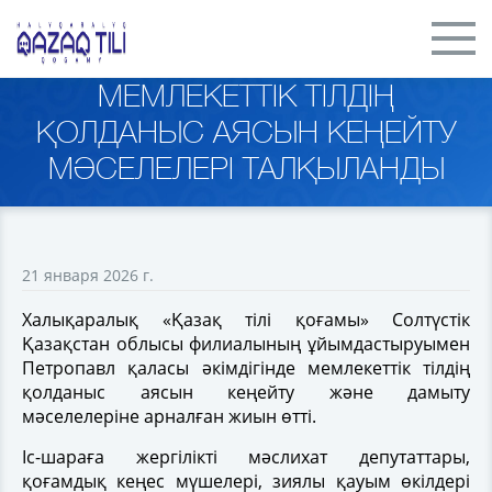
МЕМЛЕКЕТТІК ТІЛДІҢ
ҚОЛДАНЫС АЯСЫН КЕҢЕЙТУ
МӘСЕЛЕЛЕРІ ТАЛҚЫЛАНДЫ
21 января 2026 г.
Халықаралық «Қазақ тілі қоғамы» Солтүстік
Қазақстан облысы филиалының ұйымдастыруымен
Петропавл қаласы әкімдігінде мемлекеттік тілдің
қолданыс аясын кеңейту және дамыту
мәселелеріне арналған жиын өтті.
Іс-шараға жергілікті мәслихат депутаттары,
қоғамдық кеңес мүшелері, зиялы қауым өкілдері