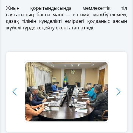
Жиын қорытындысында мемлекеттік тіл
саясатының басты мәні — ешкімді мәжбүрлемей,
қазақ тілінің күнделікті өмірдегі қолданыс аясын
жүйелі түрде кеңейту екені атап өтілді.