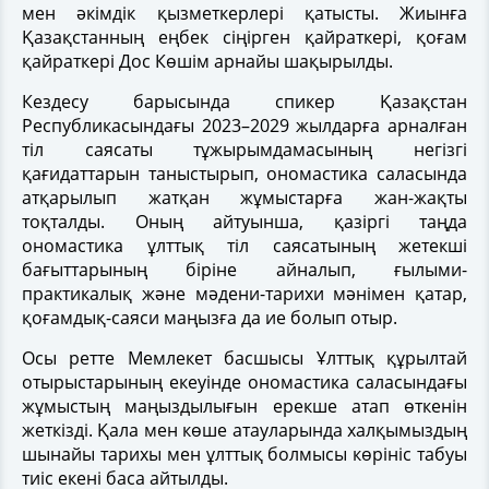
мен әкімдік қызметкерлері қатысты. Жиынға
Қазақстанның еңбек сіңірген қайраткері, қоғам
қайраткері Дос Көшім арнайы шақырылды.
Кездесу барысында спикер Қазақстан
Республикасындағы 2023–2029 жылдарға арналған
тіл саясаты тұжырымдамасының негізгі
қағидаттарын таныстырып, ономастика саласында
атқарылып жатқан жұмыстарға жан-жақты
тоқталды. Оның айтуынша, қазіргі таңда
ономастика ұлттық тіл саясатының жетекші
бағыттарының біріне айналып, ғылыми-
практикалық және мәдени-тарихи мәнімен қатар,
қоғамдық-саяси маңызға да ие болып отыр.
Осы ретте Мемлекет басшысы Ұлттық құрылтай
отырыстарының екеуінде ономастика саласындағы
жұмыстың маңыздылығын ерекше атап өткенін
жеткізді. Қала мен көше атауларында халқымыздың
шынайы тарихы мен ұлттық болмысы көрініс табуы
тиіс екені баса айтылды.