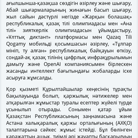
ағылшынша-қазақша сөздігін әзірлеу және шығару,
Абай шығармаларының жинағын басып шығару,
жыл сайын дәстүрлі негізде «Жарқын болашақ»
республикалық қазақ тілі олимпиадасы мен «Ана
тілі» зияткерлік олимпиадасын ұйымдастыру,
«Ұлттық диктант» платформасы мен Qazaq Tili
Qogamy мобильді қосымшасын әзірлеу, «Тұлпар
мініп, ту алған» республикалық байқауын өткізу,
сондай-ақ қазақ тілінің цифрлық инфрақұрылымын
дамыту және OpenAI компаниясымен бірлескен
жасанды интеллект бағытындағы жобаларды іске
асыруға жұмсалды.
Қор қызметі Құрылтайшылар кеңесінің тұрақты
бақылауында болып, қаржылық нәтижелер мен
атқарылған жұмыстар туралы есептер жүйелі түрде
ұсынылып отырады. Сонымен қатар ұйым
Қазақстан Республикасының заңнамасына және
Астана халықаралық қаржы орталығының (АХҚО)
талаптарына сәйкес жұмыс істейді. Бұл бөлінген
қаражаттың ашық, тиімді әрі жауапты басқарылуын