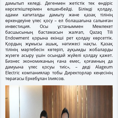
дамытып келеді. Дегенмен жетістік тек өндіріс
көрсеткіштерімен өлшенбейді. Білімді қолдау,
адами капиталды дамыту және қазақ тілінің
өркендеуіне үлес қосу – ел болашағына салынған
инвестиция. Осы ұстаныммен Мемлекет
басшысының бастамасын жалғап, Qazaq Tili
Endowment қорына екінші рет қолдау көрсеттік.
Қордың жұмысы ашық, нәтижесі нақты. Қазақ
тілінің мәртебесін көтеріп, ауқымды жобаларды
жүзеге асыру үшін осындай жүйелі қолдау қажет.
Бизнес экономиканың ғана емес, қоғамның да
дамуына үлес қосуы тиіс», – деді Alageum
Electric компаниялар тобы Директорлар кеңесінің
төрағасы Еркебұлан Ілиясов.