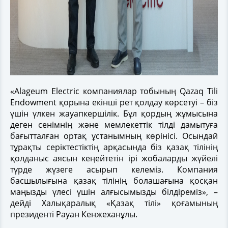
«Alageum Electric компаниялар тобының Qazaq Tili
Endowment қорына екінші рет қолдау көрсетуі – біз
үшін үлкен жауапкершілік. Бұл қордың жұмысына
деген сенімнің және мемлекеттік тілді дамытуға
бағытталған ортақ ұстанымның көрінісі. Осындай
тұрақты серіктестіктің арқасында біз қазақ тілінің
қолданыс аясын кеңейтетін ірі жобаларды жүйелі
түрде жүзеге асырып келеміз. Компания
басшылығына қазақ тілінің болашағына қосқан
маңызды үлесі үшін алғысымызды білдіреміз», –
дейді Халықаралық «Қазақ тілі» қоғамының
президенті Рауан Кенжеханұлы.