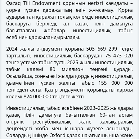
Qazaq Tili Endowment қорының негізгі қағидаты –
қорға түскен қаражаттың өзін жұмсамау. Қорға
аударылған қаражат толық көлемде инвестициялық
басқаруға беріледі, ал қазақ тілін дамытуға
бағытталған жобалар инвестициялық табыс
есебінен қаржыландырылады.
2024 жылы эндаумент қорына 503 669 299 теңге
тартылып, инвестициялық басқарудан 75 473 020
теңге үстеме табыс түсті. 2025 жылы инвестициялық
табыс көлемі 80 миллион теңгені құрады.
Осылайша, соңғы екі жылда қордың инвестициялық
қызметінен түскен жалпы табыс 155 000 000
теңгеден асты. Қазір эндаумент қорындағы қаржы
көлемі 824 000 000 теңгеге жетті
Инвестициялық табыс есебінен 2023–2025 жылдары
қазақ тілін дамытуға бағытталған 60-тан астам
өңірлік, республикалық және халықаралық
деңгейдегі жоба мен іс-шара жүзеге асырылды.
Солардың ішінде Oxford қазақша-ағылшынша және