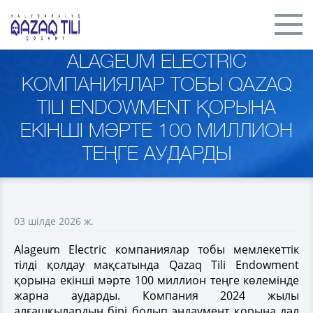
ALAGEUM ELECTRIC
КОМПАНИЯЛАР ТОБЫ QAZAQ
TILI ENDOWMENT ҚОРЫНА
ЕКІНШІ МӘРТЕ 100 МИЛЛИОН
ТЕҢГЕ АУДАРДЫ
03 шілде 2026 ж.
Alageum Electric компаниялар тобы мемлекеттік
тілді қолдау мақсатында Qazaq Tili Endowment
қорына екінші мәрте 100 миллион теңге көлемінде
жарна аударды. Компания 2024 жылы
алғашқылардың бірі болып эндаумент қорына дәл