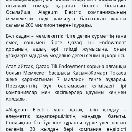
осындай сомада қаражат бөлген болатын.
Осылайша, Alageum Electric компаниясының
мемлекеттік тілді дамытуға бағыттаған жалпы
салымы 200 миллион теңгені құрады.
Бұл қадам – мемлекеттік тілге деген құрметтің ғана
емес, сонымен бірге Qazaq Tili Endowment
қорының ашық әрі тиімді жұмысына, оның
ұзақмерзімді даму моделіне деген сенімнің көрінісі.
Атап айтсақ, Qazaq Tili Endowment қорына алғашқы
болып Мемлекет басшысы Қасым-Жомарт Тоқаев
жеке қаражатынан 7 миллион теңге аударды.
Президенттің бұл бастамасын еліміздегі ірі
компаниялар мен кәсіпкерлер қауымы кеңінен
қолдады.
«Alageum Electric үшін қазақ тілін қолдау –
әлеуметтік жауапкершіліктің маңызды бағыты.
Сондықтан біз бұл іске тұрақты түрде үлес қосып
келеміз. 30 жылдан бері компания өндірісті