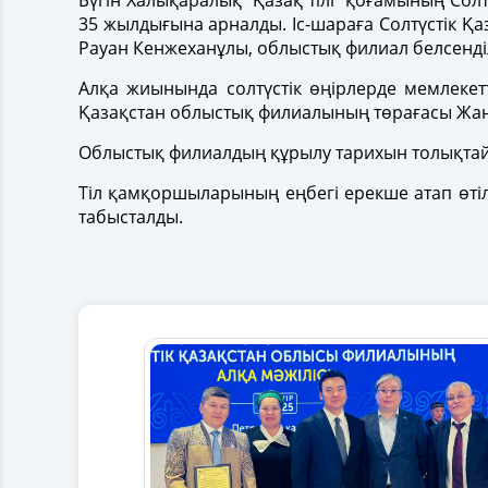
Бүгін Халықаралық “Қазақ тілі” қоғамының С
35 жылдығына арналды. Іс-шараға Солтүстік Қа
Рауан Кенжеханұлы, облыстық филиал белсенді
Алқа жиынында солтүстік өңірлерде мемлекетт
Қазақстан облыстық филиалының төрағасы Жан
Облыстық филиалдың құрылу тарихын толықтай б
Тіл қамқоршыларының еңбегі ерекше атап өтілі
табысталды.