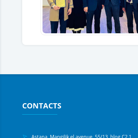
CONTACTS
Astana, Mangilik el avenue, 55/13, blog C2.1