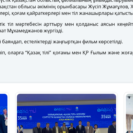
олтүстік Қазақстан облыстық филиалының ұйымдастыруым
зақстан облысы әкімінің орынбасары Жүсіп Жұмағұлов, 
лері, қоғам қайраткерлері мен тіл жанашырлары қатысты
ік тіл мәртебесін арттыру мен қолданыс аясын кеңейт
ат Мұхамеджанов жүргізді.
аяндап, естеліктерді жаңғыртқан фильм көрсетілді.
п, оларға “Қазақ тілі” қоғамы мен ҚР Ғылым және жоғары