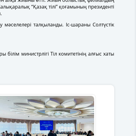
ен алқа жиыны өтті. Жиын облыстық филиалдың
Халықаралық “Қазақ тілі” қоғамының президенті
.
у мәселелері талқыланды. Іс-шараны Солтүстік
 білім министрлігі Тіл комитетінің алғыс хаты