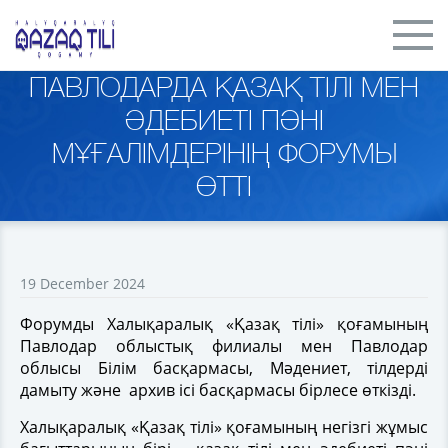
ПАВЛОДАРДА ҚАЗАҚ ТІЛІ МЕН
ӘДЕБИЕТІ ПӘНІ
МҰҒАЛІМДЕРІНІҢ ФОРУМЫ
ӨТТІ
19 December 2024
Форумды Халықаралық «Қазақ тілі» қоғамының
Павлодар облыстық филиалы мен Павлодар
облысы Білім басқармасы, Мәдениет, тілдерді
дамыту және архив ісі басқармасы бірлесе өткізді.
Халықаралық «Қазақ тілі» қоғамының негізгі жұмыс