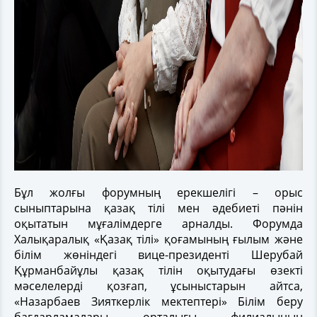
Бұл жолғы форумның ерекшелігі – орыс
сыныптарына қазақ тілі мен әдебиеті пәнін
оқытатын мұғалімдерге арналды. Форумда
Халықаралық «Қазақ тілі» қоғамының ғылым және
білім жөніндегі вице-президенті Шерубай
Құрманбайұлы қазақ тілін оқытудағы өзекті
мәселелерді қозғап, ұсыныстарын айтса,
«Назарбаев Зияткерлік мектептері» Білім беру
бағдарламалары орталығы филиалының