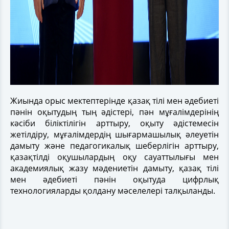
Жиында орыс мектептерінде қазақ тілі мен әдебиеті
пәнін оқытудың тың әдістері, пән мұғалімдерінің
кәсіби біліктілігін арттыру, оқыту әдістемесін
жетілдіру, мұғалімдердің шығармашылық әлеуетін
дамыту және педагогикалық шеберлігін арттыру,
қазақтілді оқушылардың оқу сауаттылығы мен
академиялық жазу мәдениетін дамыту, қазақ тілі
мен әдебиеті пәнін оқытуда цифрлық
технологияларды қолдану мәселелері талқыланды.