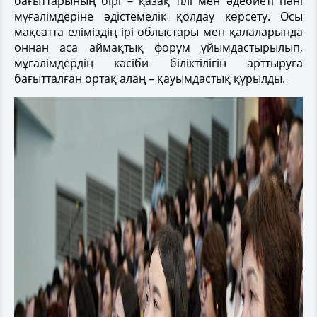
бағыттарының бірі – қазақ тілі мен әдебиеті пәні
мұғалімдеріне әдістемелік қолдау көрсету. Осы
мақсатта еліміздің ірі облыстары мен қалаларында
оннан аса аймақтық форум ұйымдастырылып,
мұғалімдердің кәсіби біліктілігін арттыруға
бағытталған ортақ алаң – қауымдастық құрылды.