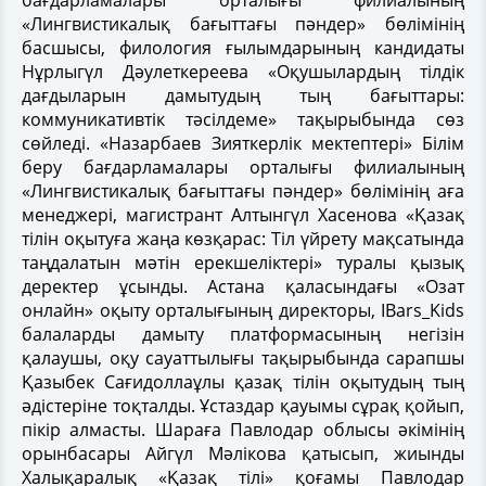
«Лингвистикалық бағыттағы пәндер» бөлімінің
басшысы, филология ғылымдарының кандидаты
Нұрлыгүл Дәулеткереева «Оқушылардың тілдік
дағдыларын дамытудың тың бағыттары:
коммуникативтік тәсілдеме» тақырыбында сөз
сөйледі. «Назарбаев Зияткерлік мектептері» Білім
беру бағдарламалары орталығы филиалының
«Лингвистикалық бағыттағы пәндер» бөлімінің аға
менеджері, магистрант Алтынгүл Хасенова «Қазақ
тілін оқытуға жаңа көзқарас: Тіл үйрету мақсатында
таңдалатын мәтін ерекшеліктері» туралы қызық
деректер ұсынды.
Астана қаласындағы «Озат
онлайн» оқыту орталығының директоры, IBars_Kids
балаларды дамыту платформасының негізін
қалаушы, оқу сауаттылығы тақырыбында сарапшы
Қазыбек Сағидоллаұлы қазақ тілін оқытудың тың
әдістеріне тоқталды. Ұстаздар қауымы сұрақ қойып,
пікір алмасты.
Шараға Павлодар облысы әкімінің
орынбасары Айгүл Мәлікова қатысып, жиынды
Халықаралық «Қазақ тілі» қоғамы Павлодар