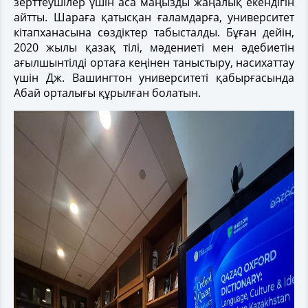
зерттеушілер үшін аса маңызды жаңалық екендігін
айтты. Шараға қатысқан ғаламдарға, университет
кітапханасына сөздіктер табысталды. Бұған дейін,
2020 жылы қазақ тілі, мәдениеті мен әдебиетін
ағылшынтілді ортаға кеңінен таныстыру, насихаттау
үшін Дж. Вашингтон университеті қабырғасында
Абай орталығы құрылған болатын.