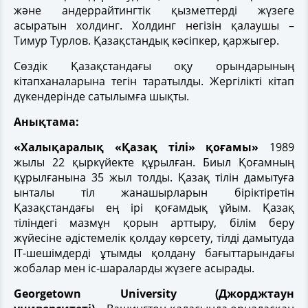
және андеррайтингтік қызметтерді жүзеге
асыратын холдинг. Холдинг негізін қалаушы –
Тимур Турлов. Қазақстандық кәсіпкер, қаржыгер.
Сөздік Қазақстандағы оқу орындарының
кітапханаларына тегін таратылды. Жергілікті кітап
дүкендерінде сатылымға шықты.
Анықтама:
«Халықаралық «Қазақ тілі» қоғамы»
1989
жылы 22 қыркүйекте құрылған. Биыл Қоғамның
құрылғанына 35 жыл толды. Қазақ тілін дамытуға
ынталы тіл жанашырларын біріктіретін
Қазақстандағы ең ірі қоғамдық ұйым. Қазақ
тіліндегі мазмұн қорын арттыру, білім беру
жүйесіне әдістемелік қолдау көрсету, тілді дамытуда
IT-шешімдерді ұтымды қолдану бағыттарындағы
жобалар мен іс-шараларды жүзеге асырады.
Georgetown University (Джорджтаун