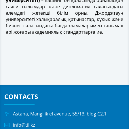
университеті)
– Вашингтон қаласында орналасқан
саяси ғылымдар және дипломатия саласындағы
әлемдегі жетекші білім орны. Джорджтаун
университеті халықаралық қатынастар, құқық және
бизнес саласындағы бағдарламаларымен танымал
әрі жоғары академиялық стандарттарға ие.
CONTACTS
Astana, Mangilik el avenue, 55/13, blog C2.1
info@til.kz