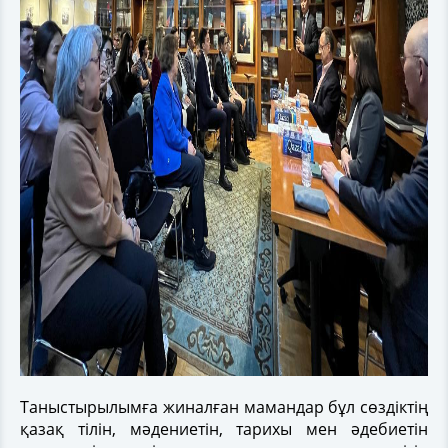
Таныстырылымға жиналған мамандар бұл сөздіктің
қазақ тілін, мәдениетін, тарихы мен әдебиетін