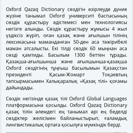
Oxford Qazaq Dictionary сөздігін әзірлеуде дүние
жүзіне танымал Oxford университі баспасының
сөздік құрастыру әдістемесі мен технологиясы
негізге алынды. Сөздік құрастыру жұмысы 4 жыл
үздіксіз жүріп, оған қазақ және ағылшын тілінің
лексикасына маманданған 50-ден аса тәжірибелі
маман атсалысты. Екі тілді сөздік 60 мыңнан аса
сөзді қамтиды. Басылым 1300 беттен тұрады.
Қазақша-ағылшынша және ағылшынша-қазақша
Oxford сөздігінің тұңғыш басылымын Қазақстан
президенті Қасым-Жомарт Тоқаевтың
тапсырмасымен Халықаралық «Қазақ тілі» қоғамы
дайындады.
Сөздік негізінде қазақ тілі Oxford Global Languages
платформасына қосылды. Oxford Qazaq Dictionary
қазақ тілін әлемдегі ең танымал әрі ең беделді
сөздіктер желісімен байланыстырып, ғаламдық
лингвистикалық ортаға қосылуға мүмкіндік берді.