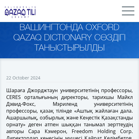
ВАШИНГТОНДА OXFORD
QAZAQ DICTIONARY СӨЗДІГІ
ТАНЫСТЫРЫЛДЫ
22 October 2024
Шараға Джорджтаун университетінің профессоры,
CERES орталығының директоры, тарихшы Майкл
Дэвид-Фокс, Мэриленд университетінің
профессоры, қазақ тілінде «Аштық жайлаған дала.
Ашаршылық, озбырлық және Кеңестік Қазақстанды
орнату» деген атпен шыққан танымал зерттеудің
авторы Сара Кэмерон, Freedom Holding Corp.
Директорлар кеңесінің мүшесі Қайрат Келімбетов,