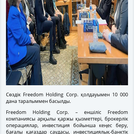
Сөздік Freedom Holding Corp. қолдауымен 10 000
дана таралыммен басылды.
Freedom Holding Corp. – еншіліс Freedom
компаниясы арқылы қаржы қызметтері, брокерлік
операциялар, инвестиция бойынша кеңес беру,
бағалы қағаздар саудасы, инвестициялық-банктік