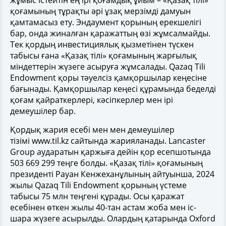
қоғамының тұрақты әрі ұзақ мерзімді дамуын
қамтамасыз ету. Эндаумент қорының ерекшелігі
бар, онда жиналған қаражаттың өзі жұмсалмайды.
Тек қордың инвестициялық қызметінен түскен
табысы ғана «Қазақ тілі» қоғамының жарғылық
міндеттерін жүзеге асыруға жұмсалады. Qazaq Tili
Endowment қоры тәуелсіз қамқоршылар кеңесіне
бағынады. Қамқоршылар кеңесі құрамында беделді
қоғам қайраткерлері, кәсіпкерлер мен ірі
демеушілер бар.
Қордық жария есебі мен мен демеушілер
тізімі www.til.kz сайтында жарияланады. Lancaster
Group аударатын қаржыға дейін қор есепшотында
503 669 299 теңге болды. «Қазақ тілі» қоғамының
президенті Рауан Кенжеханұлының айтуынша, 2024
жылы Qazaq Tili Endowment қорының үстеме
табысы 75 млн теңгені құрады. Осы қаражат
есебінен өткен жылы 40-тан астам жоба мен іс-
шара жүзеге асырылды. Олардың қатарында Oxford