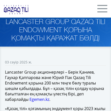
LANCASTER GROUP QAZAQ TILI
ENDOWMENT ҚОРЫНА
ҚОМАҚТЫ ҚАРАЖАТ БӨЛДІ
03 сәуір 2025 ж.
Lancaster Group акционерлері – Берік Қаниев,
Гаухар Қаппарова және Юрий Пак Qazaq Tili
Endowment қорына 200 млн теңге бөлу туралы
шешім қабылдады. Бұл – қазақ тілін қолдау қорына
бағытталған ең қомақты үлестің бірі, деп
хабарлайды
Egemen.kz
.
«Қазақ тілі» қоғамының эндаумент қоры 2023 жылы