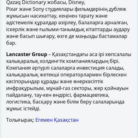
Qazaq Dictionary жобасы, Disney,
Pixar және Sony студиялары фильмдерінің дубляж
жұмысын насихаттау, кеңінен тарату және
әдістемелік құралдар әзірлеу, балаларға арналған,
іскерлік және ғылыми-танымдық кітаптарды аудару
және басып шығару, өзге де маңызды бастамалар
бар.
Lancaster Group
– Қазақстандағы аса ірі көпсалалы
халықаралық холдингтік компаниялардың бірі.
Компания әртүрлі салаларға инвестиция салады,
халықаралық жетекші операторлармен бірлескен
кәсіпорындар құрады және өнеркәсіптік
инфрақұрылым, мұнай-газ секторы, жер қойнауын
пайдалану, тау-кен өндірісі, фармацевтика,
логистика, басқару және білім беру салаларында
жұмыс істейді.
Толығырақ:
Егемен Қазақстан