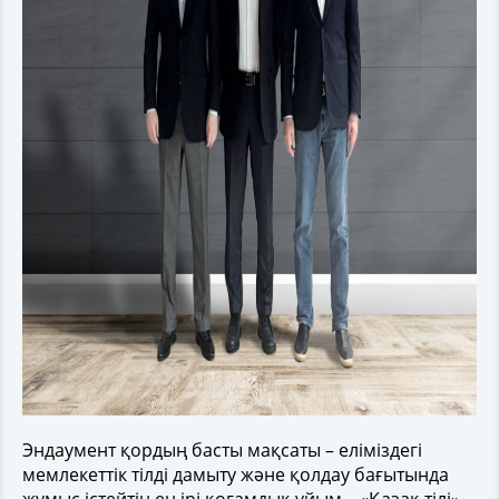
Эндаумент қордың басты мақсаты – еліміздегі
мемлекеттік тілді дамыту және қолдау бағытында
жұмыс істейтін ең ірі қоғамдық ұйым – «Қазақ тілі»