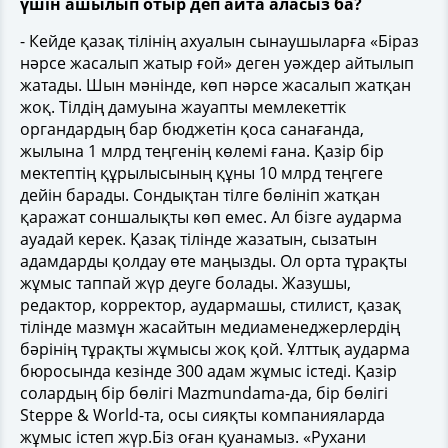
үшін ашылып отыр деп айта аласыз ба?
- Кейде қазақ тілінің ахуалын сынаушыларға «Біраз
нәрсе жасалып жатыр ғой» деген уәждер айтылып
жатады. Шын мәнінде, көп нәрсе жасалып жатқан
жоқ. Тілдің дамуына жауапты мемлекеттік
органдардың бар бюджетін қоса санағанда,
жылына 1 млрд теңгенің көлемі ғана. Қазір бір
мектептің құрылысының құны 10 млрд теңгеге
дейін барады. Сондықтан тілге бөлініп жатқан
қаражат соншалықты көп емес. Ал бізге аударма
ауадай керек. Қазақ тілінде жазатын, сызатын
адамдарды қолдау өте маңызды. Ол орта тұрақты
жұмыс таппай жүр деуге болады. Жазушы,
редактор, корректор, аудармашы, стилист, қазақ
тілінде мазмұн жасайтын медиаменеджерлердің
бәрінің тұрақты жұмысы жоқ қой. Ұлттық аударма
бюросында кезінде 300 адам жұмыс істеді. Қазір
солардың бір бөлігі Mazmundama-да, бір бөлігі
Steppe & World-та, осы сияқты компанияларда
жұмыс істеп жүр.Біз оған қуанамыз. «Рухани