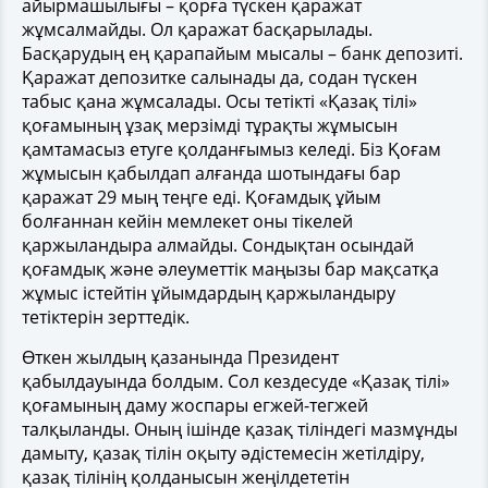
айырмашылығы – қорға түскен қаражат
жұмсалмайды. Ол қаражат басқарылады.
Басқарудың ең қарапайым мысалы – банк депозиті.
Қаражат депозитке салынады да, содан түскен
табыс қана жұмсалады. Осы тетікті «Қазақ тілі»
қоғамының ұзақ мерзімді тұрақты жұмысын
қамтамасыз етуге қолданғымыз келеді. Біз Қоғам
жұмысын қабылдап алғанда шотындағы бар
қаражат 29 мың теңге еді. Қоғамдық ұйым
болғаннан кейін мемлекет оны тікелей
қаржыландыра алмайды. Сондықтан осындай
қоғамдық және әлеуметтік маңызы бар мақсатқа
жұмыс істейтін ұйымдардың қаржыландыру
тетіктерін зерттедік.
Өткен жылдың қазанында Президент
қабылдауында болдым. Сол кездесуде «Қазақ тілі»
қоғамының даму жоспары егжей-тегжей
талқыланды. Оның ішінде қазақ тіліндегі мазмұнды
дамыту, қазақ тілін оқыту әдістемесін жетілдіру,
қазақ тілінің қолданысын жеңілдететін