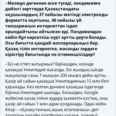
- Мазмұн дегеннен еске түседі, пандемияға
дейінгі зерттеуде Қазақстандағы
оқушылардың 37 пайызы мәтінді электронды
форматта оқитыны, 40 пайызы үй
тапсырмасын интернеттен іздеп
орындайтыны айтылған еді. Пандемиядан
кейін бұл көрсеткіш күрт артты деуге болады.
Осы бағытта қандай жоспарларыңыз бар.
Қазақ тілін интернетке, жасанды зердеге
кіріктіру бағытында не істемекшісіздер?
- Біз не істеп жатырмыз? Біріншіден, кезінде
қазақша Уикипедия жасалды. Екі жылдың ішінде
мақалалар саны 7 мыңнан 200 мыңға дейін артты.
Қазір ай сайын қазақша Уикипедияның 15 млн беті
қаралады. Кез келген дүниені қазақша іздегенде
бірінші Уикипедия шығады. Екіншіден, Google
жүйесіне қазақ тіліне аудару қызметін қостық, оны
қазір ай сайын 1 млн адам қолданады. Одан кейін
Kitap – «Қазақстанның ашық кітапханасы» деп
аталатын онлайн платформа құрдық. Ішінде 6