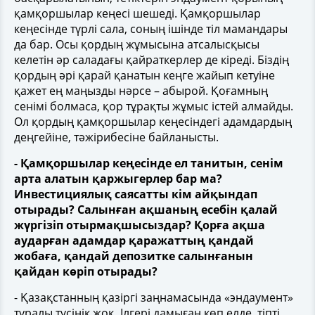
қамқоршылар кеңесі шешеді. Қамқоршылар
кеңесінде түрлі сала, соның ішінде тіл мамандары
да бар. Осы қордың жұмысына атсалысқысы
келетін әр саладағы қайраткерлер де кіреді. Біздің
қордың әрі қарай қанатын кеңге жайып кетуіне
қажет ең маңызды нәрсе – абырой. Қоғамның
сенімі болмаса, қор тұрақты жұмыс істей алмайды.
Ол қордың қамқоршылар кеңесіндегі адамдардың
деңгейіне, тәжірибесіне байланысты.
- Қамқоршылар кеңесінде ел танитын, сенім
арта алатын қаржыгерлер бар ма?
Инвестициялық саясатты кім айқындап
отырады? Салынған ақшаның есебін қалай
жүргізіп отырмақшысыздар? Қорға ақша
аударған адамдар қаражаттың қандай
жобаға, қандай депозитке салынғанын
қайдан көріп отырады?
- Қазақстанның қазіргі заңнамасында «эндаумент»
туралы түсінік жоқ. Ілгері дамыған көп елде, тіпті