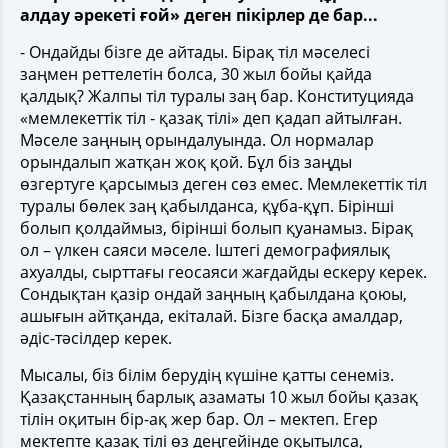
алдау әрекеті ғой» деген пікірлер де бар...
- Ондайды бізге де айтады. Бірақ тіл мәселесі
заңмен реттелетін болса, 30 жыл бойы қайда
қалдық? Жалпы тіл туралы заң бар. Конституцияда
«мемлекеттік тіл - қазақ тілі» деп қадап айтылған.
Мәселе заңның орындалуында. Ол нормалар
орындалып жатқан жоқ қой. Бұл біз заңды
өзгертуге қарсымыз деген сөз емес. Мемлекеттік тіл
туралы бөлек заң қабылданса, құба-құп. Бірінші
болып қолдаймыз, бірінші болып қуанамыз. Бірақ
ол – үлкен саяси мәселе. Іштегі демографиялық
ахуалды, сырттағы геосаяси жағдайды ескеру керек.
Сондықтан қазір ондай заңның қабылдана қоюы,
ашығын айтқанда, екіталай. Бізге басқа амалдар,
әдіс-тәсілдер керек.
Мысалы, біз білім берудің күшіне қатты сенеміз.
Қазақстанның барлық азаматы 10 жыл бойы қазақ
тілін оқитын бір-ақ жер бар. Ол – мектеп. Егер
мектепте қазақ тілі өз деңгейінде оқытылса,