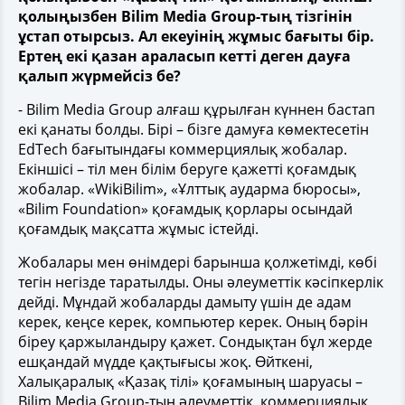
қолыңызбен Bilim Media Group-тың тізгінін
ұстап отырсыз. Ал екеуінің жұмыс бағыты бір.
Ертең екі қазан араласып кетті деген дауға
қалып жүрмейсіз бе?
- Bilim Media Group алғаш құрылған күннен бастап
екі қанаты болды. Бірі – бізге дамуға көмектесетін
EdTech бағытындағы коммерциялық жобалар.
Екіншісі – тіл мен білім беруге қажетті қоғамдық
жобалар. «WikiBilim», «Ұлттық аударма бюросы»,
«Bilim Foundation» қоғамдық қорлары осындай
қоғамдық мақсатта жұмыс істейді.
Жобалары мен өнімдері барынша қолжетімді, көбі
тегін негізде таратылды. Оны әлеуметтік кәсіпкерлік
дейді. Мұндай жобаларды дамыту үшін де адам
керек, кеңсе керек, компьютер керек. Оның бәрін
біреу қаржыландыру қажет. Сондықтан бұл жерде
ешқандай мүдде қақтығысы жоқ. Өйткені,
Халықаралық «Қазақ тілі» қоғамының шаруасы –
Bilim Media Group-тың әлеуметтік, коммерциялық