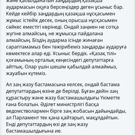
және қабылданатын заңдардың қазақша
аудармасын оқуға берсеңіздер деген ұсыныс бар.
Кейде кейбір заңдардың қазақша нұсқасымен
жұмыс істейік десек, оның орысша нұсқасымен
сәйкес еместігі көрінеді. Ондай заңмен не сотқа
жүгіне алмайсың, не жұмысқа пайдалана
алмайсың. Біздің аударма ісінде жинаған
сараптамамыз бен тәжірибеміз заңдарды аударуға
көмектесе алар еді. Ұ
сыныс бердік. «Қазақ тілі»
қоғамының орталық кеңесіндегі депутаттарға
айттық. Олар үшін шешім қабылдай алмаймыз,
жауабын күтеміз.
Ал заң жазу бастамасына келсек, ондай бастама
депутаттардың өзіне де берілді. Бұған дейін заң
құрастыру және жазу бастамашылдығы Үкіметте
ғана болатын. Әділет министрлігі басқа
ведомстволармен бірге заң жобасын дайындайды,
ал Парламент тек қана қайтарып, мақұлдайтын.
Енді депутаттардың өзі де заң жазу
бастамашылдығына ие.