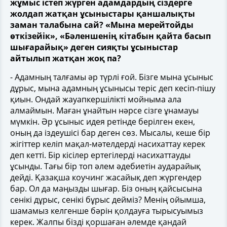
жұмыс істеп жүрген адамдардың сіздерге
жолдап жатқан ұсыныстары қаншалықты
заман талабына сай? «Мына мерейтойды
өткізейік», «Бәленшенің кітабын қайта басып
шығарайық» деген сияқты ұсыныстар
айтылып жатқан жоқ па?
- Адамның талғамы әр түрлі ғой. Бізге мына ұсыныс
дұрыс, мына адамның ұсынысы теріс деп кесіп-пішу
қиын. Ондай жауапкершілікті мойныма ала
алмаймын. Маған ұнайтын нәрсе сізге ұнамауы
мүмкін. Әр ұсыныс идея ретінде берілген екен,
оның да іздеушісі бар деген сөз. Мысалы, кеше бір
жігіттер келіп мақал-мәтелдерді насихаттау керек
деп кетті. Бір кісілер ертегілерді насихаттауды
ұсынды. Тағы бір топ әлем әдебиетін аударайық
дейді. Қазақша коучинг жасайық деп жүргендер
бар. Ол да маңызды шығар. Біз оның қайсысына
сенікі дұрыс, сенікі бұрыс дейміз? Менің ойымша,
шамамыз келгенше бәрін қолдауға тырысуымыз
керек. Жалпы бізді қоршаған әлемде қандай