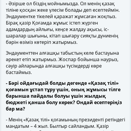
- Әзірше ол біздің мойнымызда. Ол менің қазақ
тіліне қосқан жеке үлесім болады деп есептеймін.
Эндаументке тікелей қаражат жұмсаған жоқпыз.
Бірақ қазір Қоғамда жұмыс істеп жүрген
адамдардың айлығы, кеңсе жалдау ақысы, іс-
шаралар шығыны, кітап шығару сияқты дүниенің
бәрін өзіміз көтеріп жатырмыз.
Эндаументтен алғашқы табыстың келе бастауына
әрекет етіп жатырмыз. Жоспар бойынша наурыз,
сәуір айларында алғашқы түсімдерді көре
бастаймыз.
- Бәрі ойдағыдай болды дегенде «Қазақ тілі»
қоғамын ұстап тұру үшін, оның жұмысы тілге
барынша пайдалы болуы үшін жылдық
бюджеті қанша болу керек? Ондай есептеріңіз
бар ма?
- Менің «Қазақ тілі» қоғамының президенті ретіндегі
мандатым – 4 жыл. Былтыр сайландым. Қазір