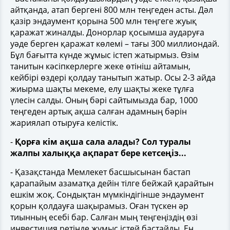
айтқанда, атап бергені 800 млн теңгеден асты. Дәл
қазір эндаумент қорына 500 млн теңгеге жуық
қаражат жиналды. Донорлар қосымша аударуға
уәде берген қаражат көлемі – тағы 300 миллиондай.
Бұл бағытта күнде жұмыс істеп жатырмыз. Өзім
танитын кәсіпкерлерге жеке өтініш айтамын,
кейбірі өздері қолдау танытып жатыр. Осы 2-3 айда
жиырма шақты мекеме, елу шақты жеке тұлға
үлесін салды. Оның бәрі сайтымызда бар, 1000
теңгеден артық ақша салған адамның бәрін
жариялап отыруға келістік.
-
Қорға кім ақша сала алады? Сол туралы
жалпы халыққа ақпарат бере кетсеңіз...
- Қазақстанда Мемлекет басшысынан бастап
қарапайым азаматқа дейін тілге бейжай қарайтын
ешкім жоқ. Сондықтан мүмкіндігінше эндаумент
қорын қолдауға шақырамыз. Оған түскен әр
тиынның есебі бар. Салған мың теңгеңіздің өзі
инвестиция ретінде жұмыс істей бастайды. Ең