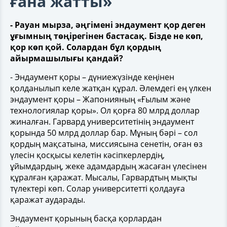
ғана жатты»
- Рауан мырза, әңгімені эндаумент қор деген
ұғымның төңірегінен бастасақ. Бізде не көп,
қор көп қой. Солардан бұл қордың
айырмашылығы қандай?
- Эндаумент қоры – дүниежүзінде кеңінен
қолданылып келе жатқан құрал. Әлемдегі ең үлкен
эндаумент қоры – Жапонияның «Ғылым және
технологиялар қоры». Ол қорға 80 млрд доллар
жиналған. Гарвард университетінің эндаумент
қорында 50 млрд доллар бар. Мұның бәрі – сол
қордың мақсатына, миссиясына сенетін, оған өз
үлесін қосқысы келетін кәсіпкерлердің,
ұйымдардың, жеке адамдардың жасаған үлесінен
құралған қаражат. Мысалы, Гарвардтың мықты
түлектері көп. Солар университетті қолдауға
қаражат аударады.
Эндаумент қорының басқа қорлардан