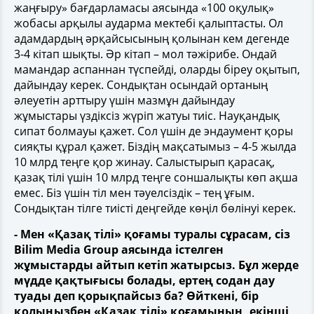
жаңғыру» бағдарламасы аясында «100 оқулық»
жобасы арқылы аударма мектебі қалыптасты. Ол
адамдардың әрқайсысының қолынан кем дегенде
3-4 кітап шықты. Әр кітап – мол тәжірибе. Ондай
мамандар аспаннан түспейді, оларды біреу оқытып,
дайындау керек. Сондықтан осындай ортаның
әлеуетін арттыру үшін мазмұн дайындау
жұмыстары үздіксіз жүріп жатуы тиіс. Науқандық
сипат болмауы қажет. Сол үшін де эндаумент қоры
сияқты құрал қажет. Біздің мақсатымыз – 4-5 жылда
10 млрд теңге қор жинау. Салыстырып қарасақ,
қазақ тілі үшін 10 млрд теңге соншалықты көп ақша
емес. Біз үшін тіл мен тәуелсіздік – тең ұғым.
Сондықтан тілге тиісті деңгейде көңіл бөлінуі керек.
- Мен «Қазақ тілі» қоғамы туралы сұрасам, сіз
Bilim Media Group аясында істелген
жұмыстарды айтып кетіп жатырсыз. Бұл жерде
мүдде қақтығысы болады, ертең содан дау
туады деп қорықпайсыз ба? Өйткені, бір
қолыңызбен «Қазақ тілі» қоғамының, екінші