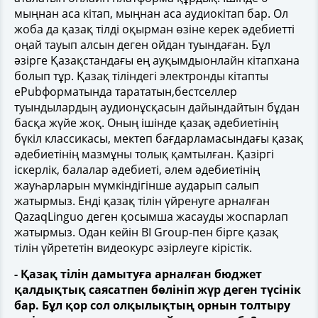
мыңнан аса кітап, мыңнан аса аудиокітап бар. Ол
жоба да қазақ тілді оқырман өзіне керек әдебиетті
оңай тауып алсын деген ойдан туындаған. Бұл
әзірге Қазақстандағы ең ауқымдыонлайн кітапхана
болып тұр. Қазақ тіліндегі электронды кітапты
ePubформатында тарататын,бестселлер
туындылардың аудионұсқасын дайындайтын бұдан
басқа жүйе жоқ. Оның ішінде қазақ әдебиетінің
бүкіл классикасы, мектеп бағдарламасындағы қазақ
әдебиетінің мазмұны толық қамтылған. Қазіргі
іскерлік, балалар әдебиеті, әлем әдебиетінің
жауһарларын мүмкіндігінше аударып салып
жатырмыз. Енді қазақ тілін үйренуге арналған
QazaqLinguo деген қосымша жасауды жоспарлап
жатырмыз. Одан кейін BI Group-пен бірге қазақ
тілін үйрететін видеокурс әзірлеуге кірістік.
- Қазақ тілін дамытуға арналған бюджет
қалдықтық саясатпен бөлініп жүр деген түсінік
бар. Бұл қор сол олқылықтың орнын толтыру