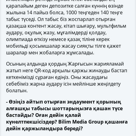
қарапайым деген депозитке салған күннің өзінде
жылына 14 пайыз болса, 1000 теңгеден 140 теңге
табыс түседі. Ол табыс біз жоспарлап отырған
қазақша контент жасау, кітап шығару, мультфильм
аудару, оқулық жазу, мұғалімдерді қолдау,
олимпиада өткізу немесе қазақ тіліне керек
мобильді қосымшалар жасау сияқты тілге қажет
шаралар мен жобаларға жұмсалады.
Осының алдында қордың Жарғысын жарияламай
жатып неге QR-код арқылы қаржы жинауды бастап
кеткенімізді сұраған едіңіз. Оны жасаудағы
себебіміз жарна аудару ісін мейлінше жеңілдету
болатын.
- Өзіңіз айтып отырған эндаумент қорының
алғашқы табысы шоттарыңызға қашан түсе
бастайды? Оған дейін қалай
күнелтпекшісіздер? Bilim Media Group қашанға
дейін қаржыландыра береді?