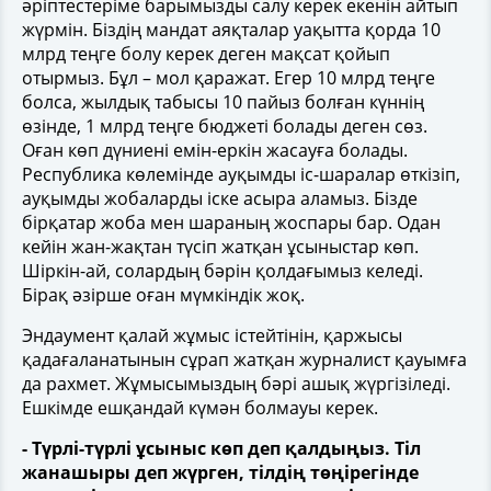
әріптестеріме барымызды салу керек екенін айтып
жүрмін. Біздің мандат аяқталар уақытта қорда 10
млрд теңге болу керек деген мақсат қойып
отырмыз. Бұл – мол қаражат. Егер 10 млрд теңге
болса, жылдық табысы 10 пайыз болған күннің
өзінде, 1 млрд теңге бюджеті болады деген сөз.
Оған көп дүниені емін-еркін жасауға болады.
Республика көлемінде ауқымды іс-шаралар өткізіп,
ауқымды жобаларды іске асыра аламыз. Бізде
бірқатар жоба мен шараның жоспары бар. Одан
кейін жан-жақтан түсіп жатқан ұсыныстар көп.
Шіркін-ай, солардың бәрін қолдағымыз келеді.
Бірақ әзірше оған мүмкіндік жоқ.
Эндаумент қалай жұмыс істейтінін, қаржысы
қадағаланатынын сұрап жатқан журналист қауымға
да рахмет. Жұмысымыздың бәрі ашық жүргізіледі.
Ешкімде ешқандай күмән болмауы керек.
- Түрлі-түрлі ұсыныс көп деп қалдыңыз. Тіл
жанашыры деп жүрген, тілдің төңірегінде