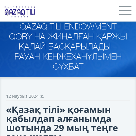
QAZAQ TILI ENDOWMENT
QORY-НА ЖИНАЛҒАН ҚАРЖЫ
ҚАЛАЙ БАСҚАРЫЛАДЫ –
РАУАН КЕНЖЕХАНҰЛЫМЕН
СҰХБАТ
12 наурыз 2024 ж.
«Қазақ тілі» қоғамын
қабылдап алғанымда
шотында 29 мың теңге