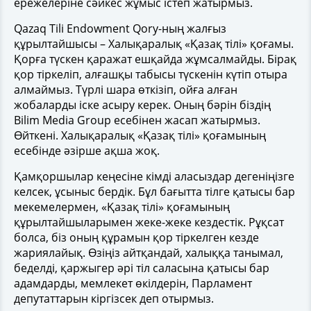
ережелеріне сәйкес жұмыс істеп жатырмыз.
Qazaq Tili Endowment Qory-ның жалғыз
құрылтайшысы – Халықаралық «Қазақ тілі» қоғамы.
Қорға түскен қаражат ешқайда жұмсалмайды. Бірақ
қор тіркеліп, алғашқы табысы түскенін күтіп отыра
алмаймыз. Түрлі шара өткізіп, ойға алған
жобаларды іске асыру керек. Оның бәрін біздің
Bilim Media Group есебінен жасап жатырмыз.
Өйткені. Халықаралық «Қазақ тілі» қоғамының
есебінде әзірше ақша жоқ.
Қамқоршылар кеңесіне кімді аласыздар дегеніңізге
келсек, ұсыныс бердік. Бұл бағытта тілге қатысы бар
мекемелермен, «Қазақ тілі» қоғамының
құрылтайшыларымен жеке-жеке кездестік. Рұқсат
болса, біз оның құрамын қор тіркелген кезде
жариялайық. Өзіңіз айтқандай, халыққа танымал,
беделді, қаржыгер әрі тіл саласына қатысы бар
адамдарды, мемлекет өкілдерін, Парламент
депутаттарын кіргізсек деп отырмыз.