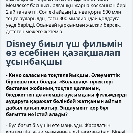
Мемлекет басшысы алғашқы жарна қосқаннан бері
2 ай ғана өтті. Сол екі айдың ішінде қорға 500 млн
теңге аударылды, тағы 300 миллиондай қолдауға
уәде берілді. Осындай қарқынмен жылжи берсек,
діттеген межеге жетеміз.
Disney биыл үш фильмін
өз есебінен қазақшалап
ұсынбақшы
- Кино саласына тоқталайықшы. Әлеуметтік
бірнеше пост болды. «Болашақ» түлектері
бастаған жобаның тоқтап қалғанын,
бюджеттен де әлемдік ауқымдағы фильмдерді
аударуға қаражат бөлінбей жатқанын айтып
дабыл қағып жатыр. Эндаумент қор бұл
бағытта не істей алады?
- Бұл бағыт біз үшін өте маңызды. Жасалатын
контенттің, яғни мазмұнның екі тармағы бар. Біреуі