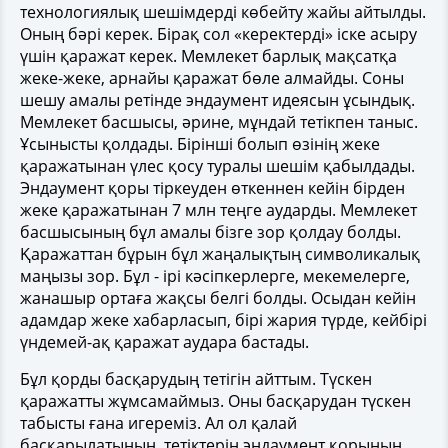
технологиялық шешімдерді көбейту жайы айтылды.
Оның бәрі керек. Бірақ сол «керектерді» іске асыру
үшін қаражат керек. Мемлекет барлық мақсатқа
жеке-жеке, арнайы қаражат бөле алмайды. Соны
шешу амалы ретінде эндаумент идеясын ұсындық.
Мемлекет басшысы, әрине, мұндай тетікпен таныс.
Ұсынысты қолдады. Бірінші болып өзінің жеке
қаражатынан үлес қосу туралы шешім қабылдады.
Эндаумент қоры тіркеуден өткеннен кейін бірден
жеке қаражатынан 7 млн теңге аударды. Мемлекет
басшысының бұл амалы бізге зор қолдау болды.
Қаражаттан бұрын бұл жаңалықтың символикалық
маңызы зор. Бұл - ірі кәсіпкерлерге, мекемелерге,
жанашыр ортаға жақсы белгі болды. Осыдан кейін
адамдар жеке хабарласып, бірі жария түрде, кейбірі
үндемей-ақ қаражат аудара бастады.
Бұл қорды басқарудың тетігін айттым. Түскен
қаражатты жұмсамаймыз. Оны басқарудан түскен
табысты ғана игереміз. Ал ол қалай
басқарылатынын, тетіктерін эндаумент қорының