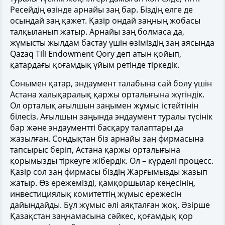
Ресейдің өзінде арнайы заң бар. Біздің елге де
осындай заң қажет. Қазір ондай заңның жобасы
талқыланып жатыр. Арнайы заң болмаса да,
жұмысты жылдам бастау үшін өзіміздің заң аясында
Qazaq Tili Endowment Qory деп атын қойып,
қатардағы қоғамдық ұйым ретінде тіркедік.
Сонымен қатар, эндаумент талабына сай болу үшін
Астана халықаралық қаржы орталығына жүгіндік.
Ол орталық ағылшын заңымен жұмыс істейтінін
білесіз. Ағылшын заңында эндаумент туралы түсінік
бар және эндаументті басқару талаптары да
жазылған. Сондықтан біз арнайы заң фирмасына
тапсырыс беріп, Астана қаржы орталығына
қорымызды тіркеуге жібердік. Ол – күрделі процесс.
Қазір сол заң фирмасы біздің Жарғымызды жазып
жатыр. Өз ережемізді, қамқоршылар кеңесінің,
инвестициялық комитеттің жұмыс ережесін
дайындайды. Бұл жұмыс әлі аяқталған жоқ. Әзірше
Қазақстан заңнамасына сәйкес, қоғамдық қор