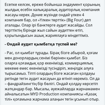
Есепке келсек, ереже бойынша эндаумент қорының
жылдық есебін халықаралық аудиторлық компания
жасауы керек. Дүние жүзінде ондай үлкен 4
компания бар, ол «Үлкен төрттік» (Big Four) деп
аталады. Олар ірі банктерге аудит жасайды. Сол
төрттіктің бірінде жыл сайын аудиттен өтіп,
қорытындысын ашық жариялауға міндеттіміз.
- Ондай аудит қымбатқа түспей ме?
- Рас, ол қымбат тұрады. Бірақ бізге абырой, қоғам
мен донорлардың сенімі бәрінен қымбат. Біз
оларға қоғамдық қор екенімізді, коммерциялық
мекеме емес екенімізді түсіндіріп, жеңілдік алуға
тырысамыз. Тіпті олардың бізге жасаған қолдауы
ретінде тегін аудит жасауын да өтініп көреміз. Ол да
– фандрайзингтің бір бөлігі. Ондай қолдау көрсетіп
жатқандар бар. Мысалы, әуежайларда жарнамамен
айналысатын MYD Production компаниясы «Қазақ
тілі» қоғамына жарнама алаңын тегін ұсынып отыр.