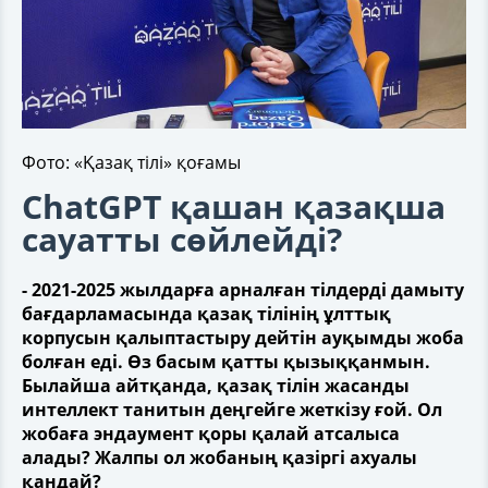
Фото: «Қазақ тілі» қоғамы
ChatGPT қашан қазақша
сауатты сөйлейді?
- 2021-2025 жылдарға арналған тілдерді дамыту
бағдарламасында қазақ тілінің ұлттық
корпусын қалыптастыру дейтін ауқымды жоба
болған еді. Өз басым қатты қызыққанмын.
Былайша айтқанда, қазақ тілін жасанды
интеллект танитын деңгейге жеткізу ғой. Ол
жобаға эндаумент қоры қалай атсалыса
алады? Жалпы ол жобаның қазіргі ахуалы
қандай?