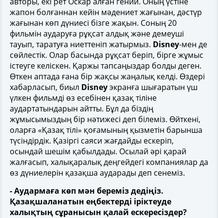
авторы, екі рет Оскар алған гений. Оның үстіне
жапон болғаннан кейін мәдениет жағынан, дәстүр
жағынан көп дүниесі бізге жақын. Соның 20
фильмін аударуға рұқсат алдық және демеуші
тауып, таратуға ниеттеніп жатырмыз.
Disney
-мен де
сөйлестік. Олар басында рұқсат беріп, бірге жұмыс
істеуге келіскен. Қаржы тапсаңыздар болды деген.
Өткен аптада ғана бір жақсы жаңалық келді. Өздері
хабарласып, биыл
Disney
экранға шығаратын үш
үлкен фильмді өз есебінен қазақ тіліне
аудартатындарын айтты. Бұл да біздің
жұмысымыздың бір нәтижесі деп білеміз. Өйткені,
оларға «Қазақ тілі» қоғамының қызметін барынша
түсіндірдік. Қазіргі саяси жағдайды ескеріп,
осындай шешім қабылдады. Осылай әрі қарай
жалғасып, халықаралық деңгейдегі компаниялар да
өз дүниелерін қазақша аударады деп сенеміз.
- Аудармаға көп мән береміз дедіңіз.
Қазақшаланатын еңбектерді іріктеуде
халықтың сұранысын қалай ескересіздер?