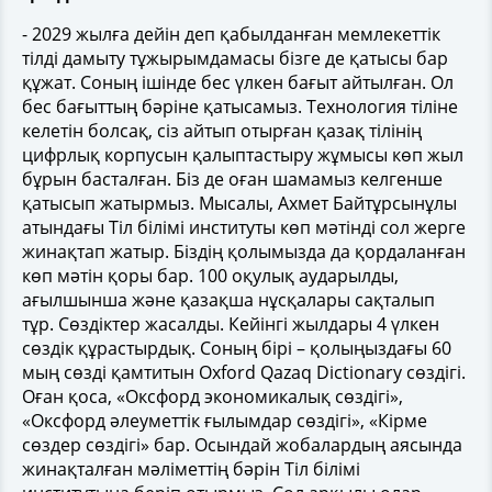
- 2029 жылға дейін деп қабылданған мемлекеттік
тілді дамыту тұжырымдамасы бізге де қатысы бар
құжат. Соның ішінде бес үлкен бағыт айтылған. Ол
бес бағыттың бәріне қатысамыз. Технология тіліне
келетін болсақ, сіз айтып отырған қазақ тілінің
цифрлық корпусын қалыптастыру жұмысы көп жыл
бұрын басталған. Біз де оған шамамыз келгенше
қатысып жатырмыз. Мысалы, Ахмет Байтұрсынұлы
атындағы Тіл білімі институты көп мәтінді сол жерге
жинақтап жатыр. Біздің қолымызда да қордаланған
көп мәтін қоры бар. 100 оқулық аударылды,
ағылшынша және қазақша нұсқалары сақталып
тұр. Сөздіктер жасалды. Кейінгі жылдары 4 үлкен
сөздік құрастырдық. Соның бірі – қолыңыздағы 60
мың сөзді қамтитын Oxford Qazaq Dictionary сөздігі.
Оған қоса, «Оксфорд экономикалық сөздігі»,
«Оксфорд әлеуметтік ғылымдар сөздігі», «Кірме
сөздер сөздігі» бар. Осындай жобалардың аясында
жинақталған мәліметтің бәрін Тіл білімі