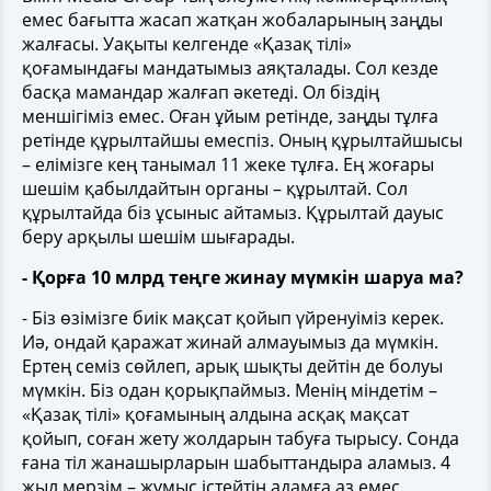
емес бағытта жасап жатқан жобаларының заңды
жалғасы. Уақыты келгенде «Қазақ тілі»
қоғамындағы мандатымыз аяқталады. Сол кезде
басқа мамандар жалғап әкетеді. Ол біздің
меншігіміз емес. Оған ұйым ретінде, заңды тұлға
ретінде құрылтайшы емеспіз. Оның құрылтайшысы
– елімізге кең танымал 11 жеке тұлға. Ең жоғары
шешім қабылдайтын органы – құрылтай. Сол
құрылтайда біз ұсыныс айтамыз. Құрылтай дауыс
беру арқылы шешім шығарады.
- Қорға 10 млрд теңге жинау мүмкін шаруа ма?
- Біз өзімізге биік мақсат қойып үйренуіміз керек.
Иә, ондай қаражат жинай алмауымыз да мүмкін.
Ертең семіз сөйлеп, арық шықты дейтін де болуы
мүмкін. Біз одан қорықпаймыз. Менің міндетім –
«Қазақ тілі» қоғамының алдына асқақ мақсат
қойып, соған жету жолдарын табуға тырысу. Сонда
ғана тіл жанашырларын шабыттандыра аламыз. 4
жыл мерзім – жұмыс істейтін адамға аз емес.