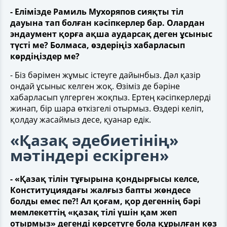
- Елімізде Рамиль Мухоряпов сияқты тіл
дауына тап болған кәсіпкерлер бар. Олардан
эндаумент қорға ақша аударсақ деген ұсыныс
түсті ме? Болмаса, өздеріңіз хабарласып
көрдіңіздер ме?
- Біз бәрімен жұмыс істеуге дайынбыз. Дәл қазір
ондай ұсыныс келген жоқ. Өзіміз де бәріне
хабарласып үлгерген жоқпыз. Ертең кәсіпкерлерді
жинап, бір шара өткізгелі отырмыз. Өздері келіп,
қолдау жасаймыз десе, қуанар едік.
«Қазақ әдебиетінің»
мәтіндері ескірген»
- «Қазақ тілін тұғырына қондырғысы келсе,
Конституциядағы жалғыз бапты жөндесе
болды емес пе?! Ал қоғам, қор дегеннің бәрі
мемлекеттің «қазақ тілі үшін қам жеп
отырмыз» дегенді көрсетуге бола құрылған көз