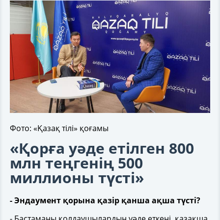
Фото: «Қазақ тілі» қоғамы
«Қорға уәде етілген 800
млн теңгенің 500
миллионы түсті»
- Эндаумент қорына қазір қанша ақша түсті?
- Бастаманы қолдаушылардың уәде еткені, қазақша