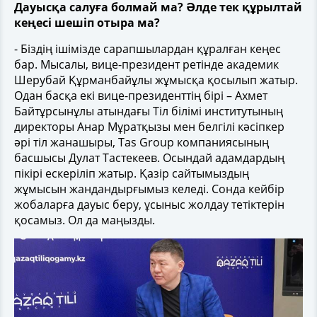
Дауысқа салуға болмай ма? Әлде тек құрылтай
кеңесі шешіп отыра ма?
- Біздің ішімізде сарапшылардан құралған кеңес
бар. Мысалы, вице-президент ретінде академик
Шерубай Құрманбайұлы жұмысқа қосылып жатыр.
Одан басқа екі вице-президенттің бірі – Ахмет
Байтұрсынұлы атындағы Тіл білімі институтының
директоры Анар Мұратқызы мен белгілі кәсіпкер
әрі тіл жанашыры, Tas Group компаниясының
басшысы Дулат Тастекеев. Осындай адамдардың
пікірі ескеріліп жатыр. Қазір сайтымыздың
жұмысын жандандырғымыз келеді. Сонда кейбір
жобаларға дауыс беру, ұсыныс жолдау тетіктерін
қосамыз. Ол да маңызды.