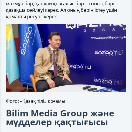
мазмұн бар, қандай қозғалыс бар – соның бәрі
қазақша сөйлеуі керек. Ал оның бәрін істеу үшін
қомақты ресурс керек.
Фото: «Қазақ тілі» қоғамы
Bilim Media Group және
мүдделер қақтығысы