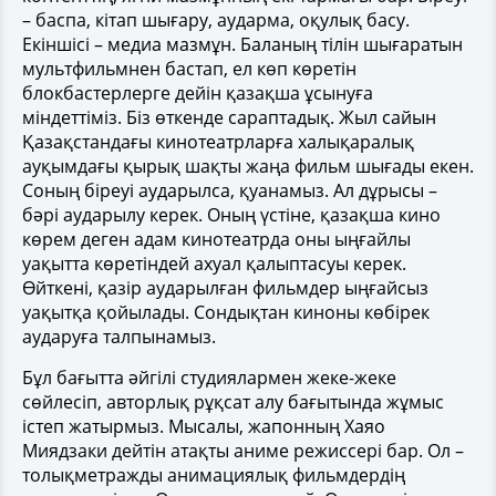
– баспа, кітап шығару, аударма, оқулық басу.
Екіншісі – медиа мазмұн. Баланың тілін шығаратын
мультфильмнен бастап, ел көп көретін
блокбастерлерге дейін қазақша ұсынуға
міндеттіміз. Біз өткенде сараптадық. Жыл сайын
Қазақстандағы кинотеатрларға халықаралық
ауқымдағы қырық шақты жаңа фильм шығады екен.
Соның біреуі аударылса, қуанамыз. Ал дұрысы –
бәрі аударылу керек. Оның үстіне, қазақша кино
көрем деген адам кинотеатрда оны ыңғайлы
уақытта көретіндей ахуал қалыптасуы керек.
Өйткені, қазір аударылған фильмдер ыңғайсыз
уақытқа қойылады. Сондықтан киноны көбірек
аударуға талпынамыз.
Бұл бағытта әйгілі студиялармен жеке-жеке
сөйлесіп, авторлық рұқсат алу бағытында жұмыс
істеп жатырмыз. Мысалы, жапонның Хаяо
Миядзаки дейтін атақты аниме режиссері бар. Ол –
толықметражды анимациялық фильмдердің