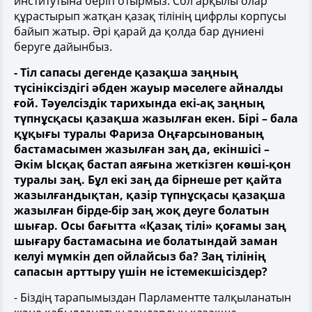
институтына беріп отырмыз. Сол арқылы олар
құрастырып жатқан қазақ тілінің цифрлы корпусы
байып жатыр. Әрі қарай да қолда бар дүниені
беруге дайынбыз.
- Тіл сапасы дегенде қазақша заңның
түсініксіздігі әбден жауыр мәселеге айналды
ғой. Тәуелсіздік тарихында екі-ақ заңның
түпнұсқасы қазақша жазылған екен. Бірі – бала
құқығы туралы Фариза Оңғарсынованың
бастамасымен жазылған заң да, екіншісі –
Әкім Ысқақ бастап аяғына жеткізген көші-қон
туралы заң. Бұл екі заң да бірнеше рет қайта
жазылғандықтан, қазір түпнұсқасы қазақша
жазылған бірде-бір заң жоқ деуге болатын
шығар. Осы бағытта «Қазақ тілі» қоғамы заң
шығару бастамасына ие болатындай заман
келуі мүмкін деп ойлайсыз ба? Заң тілінің
сапасын арттыру үшін не істемекшісіздер?
- Біздің тарапымыздан Парламентте талқыланатын