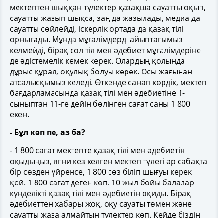
мектептен шыққан түлектер қазақша сауатты оқып,
сауатты жазып шықса, заң да жазылады, медиа да
сауатты сөйлейді, іскерлік ортада да қазақ тілі
орнығады. Мұнда мұғалімдерді айыптағымыз
келмейді, бірақ сол тіл мен әдебиет мұғалімдеріне
де әдістемелік көмек керек. Олардың қолында
дұрыс құрал, оқулық болуы керек. Осы жағынан
атсалысқымыз келеді. Өткенде санап көрдік, мектеп
бағдарламасында қазақ тілі мен әдебиетіне 1-
сыныптан 11-ге дейін бөлінген сағат саны 1 800
екен.
- Бұл көп пе, аз ба?
- 1 800 сағат мектепте қазақ тілі мен әдебиетін
оқыдыңыз, яғни кез келген мектеп түлегі әр сабақта
бір сөзден үйренсе, 1 800 сөз біліп шығуы керек
қой. 1 800 сағат деген көп. 10 жыл бойы балалар
күнделікті қазақ тілі мен әдебиетін оқиды. Бірақ
әдебиеттен хабары жоқ, оқу сауаты төмен және
сауатты жаза алмайтын түлектер көп. Кейде біздің