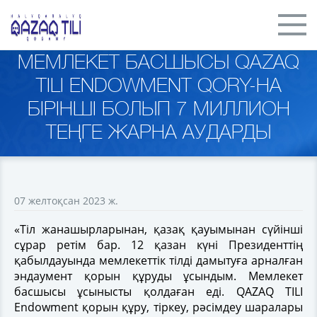
МЕМЛЕКЕТ БАСШЫСЫ QAZAQ
TILI ENDOWMENT QORY-НА
БІРІНШІ БОЛЫП 7 МИЛЛИОН
ТЕҢГЕ ЖАРНА АУДАРДЫ
07 желтоқсан 2023 ж.
«Тіл жанашырларынан, қазақ қауымынан сүйінші
сұрар ретім бар. 12 қазан күні Президенттің
қабылдауында мемлекеттік тілді дамытуға арналған
эндаумент қорын құруды ұсындым. Мемлекет
басшысы ұсынысты қолдаған еді. QAZAQ TILI
Endowment қорын құру, тіркеу, рәсімдеу шаралары