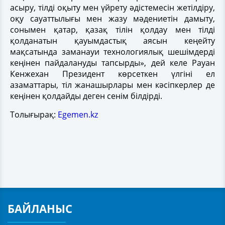
асыру, тілді оқыту мен үйрету әдістемесін жетілдіру,
оқу сауаттылығы мен жазу мәдениетін дамыту,
сонымен қатар, қазақ тілін қолдау мен тілді
қолданатын қауымдастық аясын кеңейту
мақсатында заманауи технологиялық шешімдерді
кеңінен пайдалануды тапсырды», дей келе Рауан
Кенжехан Президент көрсеткен үлгіні ел
азаматтары, тіл жанашырлары мен кәсіпкерлер де
кеңінен қолдайды деген сенім білдірді.
Толығырақ:
Egemen.kz
БАЙЛАНЫС