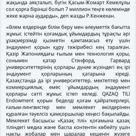
жақында аяқталып, бүгін Қасым-Жомарт Кемелұлы
сол қорға бірінші болып 7 миллион теңге көлемінде
жеке жарна аударды», деп жазды Р.Кенжехан.
«Әлем елдерінде білім беру мен әлеуметтік бағытта
жұмыс істейтін қоғамдық ұйымдардың тұрақты әрі
ұзақмерзімді қызметін қамтамасыз ету үшін
эндаумент қорын құру тәжірибесі кең таралған.
Қазір Жапониядағы ғылым мен технология қоры,
сонымен қатар Стэнфорд, Гарвард
университеттерінің қорлары дүние жүзіндегі ең ірі
эндаумент қорларының қатарына кіреді.
Қазақстанда да ірі университеттер, мектептер мен
коммерциялық емес ұйымдардың эндаумент
қорлары сәтті жұмыс істеп келеді. QAZAQ TILI
Endowment қорын беделді қоғам қайраткерлері,
ғалым-лингвистер мен мемлекет өкілдерінен
құралған тәуелсіз қамқоршылар кеңесі бақылайды.
Мемлекет басшысы «Қазақ тілі» қоғамына қазақ
тіліндегі медиа және баспа контентін көбейту үшін
нақты жобалар мен шаралар кешенін жүзеге