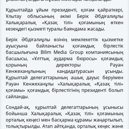
Құрылтайда ұйым президенті, қоғам қайраткері,
Ұлытау облысының әкімі Берік Әбдіғалиұлы
Халықаралық «Қазақ тілі» қоғамының өткен
кезеңдегі қызметі туралы баяндама жасады.
Берік Әбдіғалиұлы өзінің мемлекеттік қызметке
ауысуына байланысты қоғамдық бірлестік
басшылығына Bilim Media Group компаниясының
басшысы, «Ұлттық аударма бюросы» қоғамдық
қорының директоры Рауан
Кенжеханұлының кандидатурасын ұсынды.
Құрылтай делегаттарының ашық дауыс беруімен
Рауан Кенжеханұлы «Халықаралық «Қазақ тілі»
қоғамы» қоғамдық бірлестігінің президенті болып
сайланды.
Сондай-ақ, құрылтай делегаттарының ұсынысы
бойынша Халықаралық «Қазақ тілі» қоғамының
орталық кеңесі мен басқарма құрамы жаңартылып,
толықтырылды. Атап айтқанда, орталық кеңес және