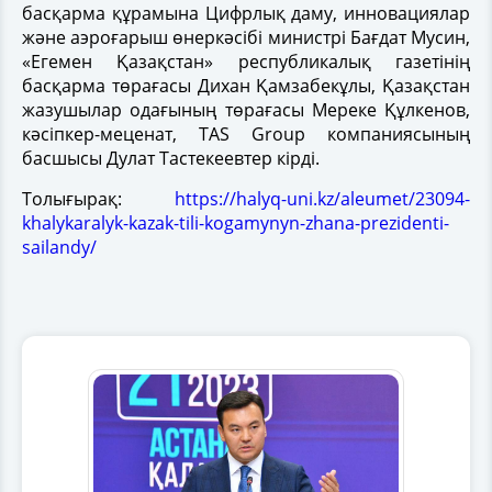
басқарма құрамына Цифрлық даму, инновациялар
және аэроғарыш өнеркәсібі министрі Бағдат Мусин,
«Егемен Қазақстан» республикалық газетінің
басқарма төрағасы Дихан Қамзабекұлы, Қазақстан
жазушылар одағының төрағасы Мереке Құлкенов,
кәсіпкер-меценат, TAS Group компаниясының
басшысы Дулат Тастекеевтер кірді.
Толығырақ:
https://halyq-uni.kz/aleumet/23094-
khalykaralyk-kazak-tili-kogamynyn-zhana-prezidenti-
sailandy/