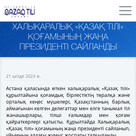
ХАЛЫҚАРАЛЫҚ «ҚАЗАҚ ТІЛІ»
ҚОҒАМЫНЫҢ ЖАҢА
ПРЕЗИДЕНТІ САЙЛАНДЫ
21 шілде 2023 ж.
Астана қаласында өткен халықаралық «Қазақ тілі»
құрылтайына қоғамдық бірлестіктің төралқа және
орталық кеңес мүшелері, Қазақстанның барлық
аймағынан келген делегаттар мен елге танымал тіл
жанашырлары, тілші ғалымдар мен қоғам
қайраткерлері қатысты. Құрылтайда Халықаралық
«Қазақ тілі» қоғамының жаңа президенті сайланып,
ұйымның алдағы жұмыс жоспары талқыланды.