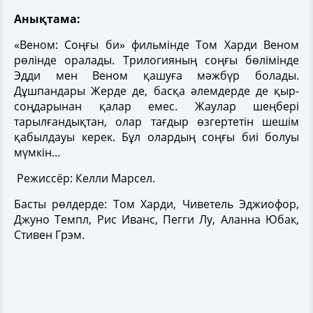
Анықтама:
«Веном: Соңғы би» фильмінде Том Харди Веном
рөлінде оралады. Трилогияның соңғы бөлімінде
Эдди мен Веном қашуға мәжбүр болады.
Дұшпандары Жерде де, басқа әлемдерде де қыр-
соңдарынан қалар емес. Жаулар шеңбері
тарылғандықтан, олар тағдыр өзгертетін шешім
қабылдауы керек. Бұл олардың соңғы биі болуы
мүмкін…
Режиссёр: Келли Марсел.
Басты рөлдерде: Том Харди, Чиветель Эджиофор,
Джуно Темпл, Рис Иванс, Пегги Лу, Аланна Юбак,
Стивен Грэм.