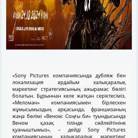
«Sony Pictures компаниясында дубляж бен
локализация әрдайым халықаралық
маркетинг стратегиясының ажырамас бөлігі
болатын. Бұрыннан келе жатқан серіктесіміз,
«Меломан» компаниясымен бірлескен
жұмысымыздың арқасында, франшизаның
жаңа бөлімі «Веном: Соңғы би» туындысында
Веном қазақ тілінде сөйлейтініне
қуаныштымыз», – дейді Sony Pictures
компаниясының халықаралық маркетинг