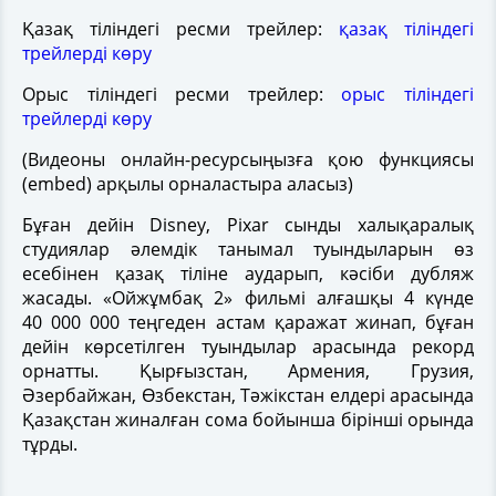
Қазақ тіліндегі ресми трейлер:
қазақ тіліндегі
трейлерді көру
Орыс тіліндегі ресми трейлер:
орыс тіліндегі
трейлерді көру
(Видеоны онлайн-ресурсыңызға қою функциясы
(embed) арқылы орналастыра аласыз)
Бұған дейін Disney, Pixar сынды халықаралық
студиялар әлемдік танымал туындыларын өз
есебінен қазақ тіліне аударып, кәсіби дубляж
жасады. «Ойжұмбақ 2» фильмі алғашқы 4 күнде
40 000 000 теңгеден астам қаражат жинап, бұған
дейін көрсетілген туындылар арасында рекорд
орнатты. Қырғызстан, Армения, Грузия,
Әзербайжан, Өзбекстан, Тәжікстан елдері арасында
Қазақстан жиналған сома бойынша бірінші орында
тұрды.