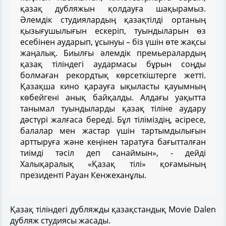
қазақ дубляжын қолдауға шақырамыз.
Әлемдік студиялардың қазақтілді ортаның
қызығушылығын ескеріп, туындыларын өз
есебінен аударып, ұсынуы – біз үшін өте жақсы
жаңалық. Биылғы әлемдік премьералардың
қазақ тіліндегі аудармасы бұрын соңды
болмаған рекордтық көрсеткіштерге жетті.
Қазақша кино қарауға ықыласты қауымның
көбейгені анық байқалды. Алдағы уақытта
танымал туындыларды қазақ тіліне аудару
дәстүрі жалғаса береді. Бұл тіліміздің, әсіресе,
балалар мен жастар үшін тартымдылығын
арттыруға және кеңінен таратуға бағытталған
тиімді тәсіл деп санаймын», - дейді
Халықаралық «Қазақ тілі» қоғамының
президенті Рауан Кенжеханұлы.
Қазақ тіліндегі дубляжды қазақстандық Movie Dalen
дубляж студиясы жасады.