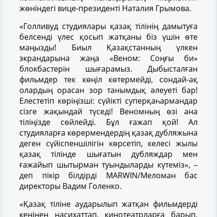
жөніндегі вице-президенті Наталия Грымова.
«Голливуд студиялары қазақ тілінің дамытуға
белсенді үлес қосып жатқаны біз үшін өте
маңызды! Биыл Қазақстанның үлкен
экрандарына жаңа «Веном: Соңғы би»
блокбастерін шығарамыз. Дыбысталған
фильмдер тек көңіл көтермейді, сондай-ақ
олардың орасан зор танымдық әлеуеті бар!
Елестетіп көріңізші: сүйікті суперқаһармандар
сізге жақындай түседі! Веномның өзі ана
тіліңізде сөйлейді. Бұл ғажап қой! Ал
студияларға көрермендердің қазақ дубляжына
деген сүйіспеншілігін көрсетіп, келесі жылы
қазақ тілінде шығатын дубляждар мен
ғажайып шытырман туындыларды күтеміз», –
деп пікір білдірді MARWIN/Меломан бас
директоры Вадим Голенко.
«Қазақ тіліне аударылып жатқан фильмдерді
кеңінен насихаттап, кинотеатрларға барып,