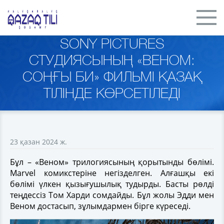
SONY PICTURES
СТУДИЯСЫНЫҢ «ВЕНОМ:
СОҢҒЫ БИ» ФИЛЬМІ ҚАЗАҚ
ТІЛІНДЕ КӨРСЕТІЛЕДІ
23 қазан 2024 ж.
Бұл – «Веном» трилогиясының қорытынды бөлімі.
Marvel комикстеріне негізделген. Алғашқы екі
бөлімі үлкен қызығушылық тудырды. Басты рөлді
теңдессіз Том Харди сомдайды. Бұл жолы Эдди мен
Веном достасып, зұлымдармен бірге күреседі.