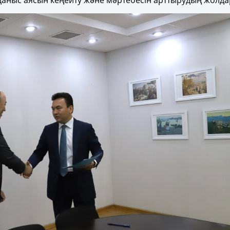
лданыс аясын кеңейту және мәртебесін арттырудың жолда