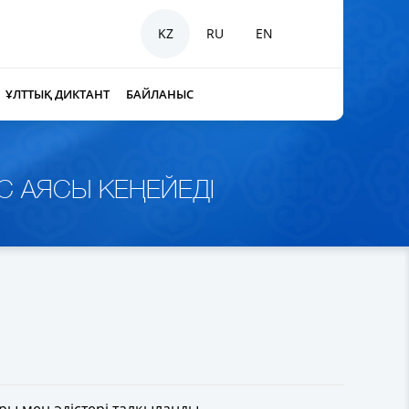
KZ
RU
EN
ҰЛТТЫҚ ДИКТАНТ
БАЙЛАНЫС
С АЯСЫ КЕҢЕЙЕДІ