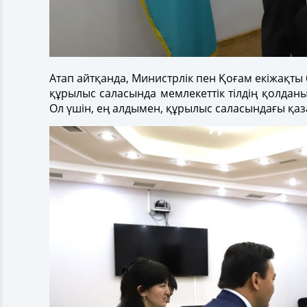
Атап айтқанда, Министрлік пен Қоғам екіжақты
құрылыс саласында мемлекеттік тілдің қолдан
Ол үшін, ең алдымен, құрылыс саласындағы қаза