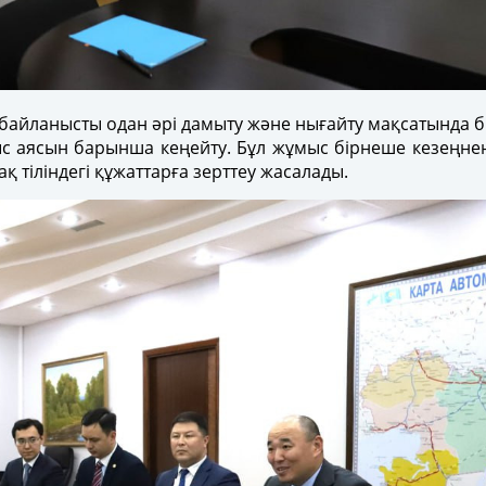
 байланысты одан әрі дамыту және нығайту мақсатында бі
ыс аясын барынша кеңейту. Бұл жұмыс бірнеше кезеңнен
қ тіліндегі құжаттарға зерттеу жасалады.