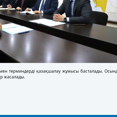
р мен терминдерді қазақшалау жұмысы басталады. Осын
ар жасалады.