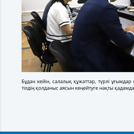
Бұдан кейін, салалық құжаттар, түрлі ұғымда
тілдің қолданыс аясын кеңейтуге нақты қадамд