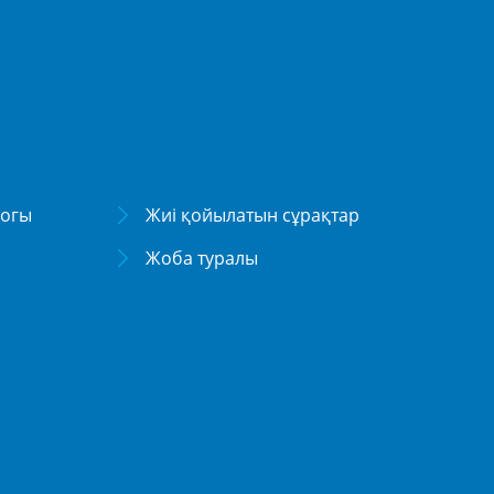
логы
Жиі қойылатын сұрақтар
Жоба туралы