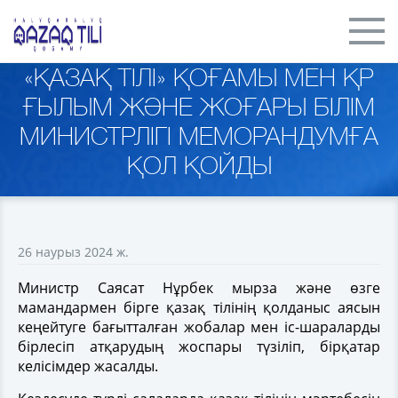
«ҚАЗАҚ ТІЛІ» ҚОҒАМЫ МЕН ҚР
ҒЫЛЫМ ЖӘНЕ ЖОҒАРЫ БІЛІМ
МИНИСТРЛІГІ МЕМОРАНДУМҒА
ҚОЛ ҚОЙДЫ
26 наурыз 2024 ж.
Министр Саясат Нұрбек мырза және өзге
мамандармен бірге қазақ тілінің қолданыс аясын
кеңейтуге бағытталған жобалар мен іс-шараларды
бірлесіп атқарудың жоспары түзіліп, бірқатар
келісімдер жасалды.