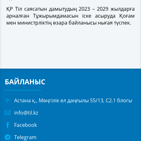
ҚР Тіл саясатын дамытудың 2023 – 2029 жылдарға
арналған Тұжырымдамасын іске асыруда Қоғам
мен министрліктің өзара байланысы нығая түспек.
БАЙЛАНЫС
Астана қ., Мәңгілік ел даңғылы 55/13, С2.1 блогы
info@til.kz
Facebook
Telegram