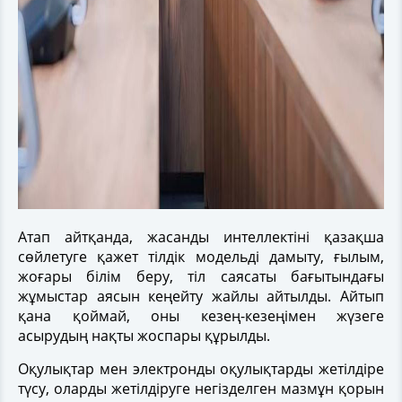
Атап айтқанда, жасанды интеллектіні қазақша
сөйлетуге қажет тілдік модельді дамыту, ғылым,
жоғары білім беру, тіл саясаты бағытындағы
жұмыстар аясын кеңейту жайлы айтылды. Айтып
қана қоймай, оны кезең-кезеңімен жүзеге
асырудың нақты жоспары құрылды.
Оқулықтар мен электронды оқулықтарды жетілдіре
түсу, оларды жетілдіруге негізделген мазмұн қорын