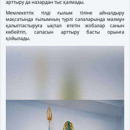
арттыру да назардан тыс қалмады.
Мемлекеттік тілді ғылым тіліне айналдыру
мақсатында ғылымның түрлі салаларында мазмұн
қалыптастыруға ықпал ететін жобалар санын
көбейтіп, сапасын арттыру басты орынға
қойылады.