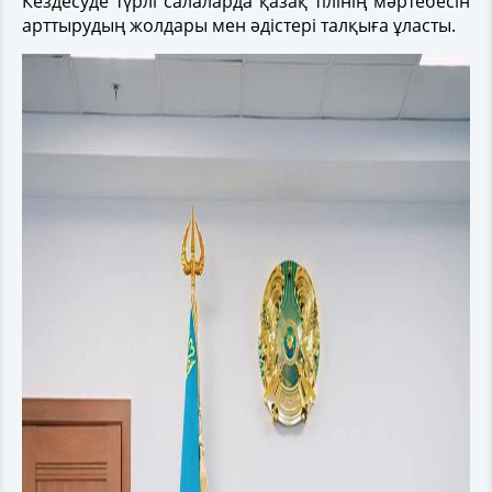
Кездесуде түрлі салаларда қазақ тілінің мәртебесін
арттырудың жолдары мен әдістері талқыға ұласты.