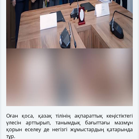
Оған қоса, қазақ тілінің ақпараттық кеңістіктегі
үлесін арттырып, танымдық бағыттағы мазмұн
қорын еселеу де негізгі жұмыстардың қатарында
тұр.