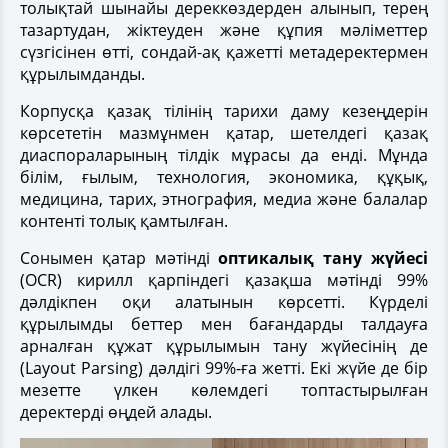
толықтай шынайы дереккөздерден алынып, терең
тазартудан, жіктеуден және құпия мәліметтер
сүзгісінен өтті, сондай-ақ қажетті метадеректермен
құрылымданды.
Корпусқа қазақ тілінің тарихи даму кезеңдерін
көрсететін мазмұнмен қатар, шетелдегі қазақ
диаспораларының тілдік мұрасы да енді. Мұнда
білім, ғылым, технология, экономика, құқық,
медицина, тарих, этнография, медиа және балалар
контенті толық қамтылған.
Сонымен қатар мәтінді
оптикалық тану жүйесі
(OCR) кирилл қарпіндегі қазақша мәтінді 99%
дәлдікпен оқи алатынын көрсетті. Күрделі
құрылымды беттер мен бағандарды талдауға
арналған құжат құрылымын тану жүйесінің де
(Layout Parsing) дәлдігі 99%-ға жетті. Екі жүйе де бір
мезетте үлкен көлемдегі топтастырылған
деректерді өңдей алады.