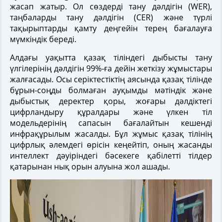
жасап жатыр. Ол сөздерді тану дәлдігін (WER),
таңбаларды тану дәлдігін (CER) және түрлі
тақырыптарды қамту деңгейін терең бағалауға
мүмкіндік береді.
Алдағы уақытта қазақ тіліндегі дыбысты тану
үлгілерінің дәлдігін 99%-ға дейін жеткізу жұмыстары
жалғасады. Осы серіктестіктің аясында қазақ тілінде
бұрын-соңды болмаған ауқымды мәтіндік және
дыбыстық деректер қоры, жоғары дәлдіктегі
цифрландыру құралдары және үлкен тіл
модельдерінің сапасын бағалайтын кешенді
инфрақұрылым жасалды. Бұл жұмыс қазақ тілінің
цифрлық әлемдегі өрісін кеңейтіп, оның жасанды
интеллект дәуіріндегі бәсекеге қабілетті тілдер
қатарынан нық орын алуына жол ашады.