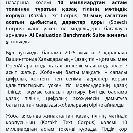
назарына көлемі
10 миллиардтан астам
токеннен тұратын қазақ тілінің мәтіндік
корпус
ы (Kazakh Text Corpus),
10 мың сағаттан
асатын дыбыстық деректер қоры
(Speech
Corpus) және үлкен тіл модельдерін бағалауға
арналған
AI Evaluation Benchmark Suite жинағы
ұсынылды.
Бұл ауқымды бастама 2025 жылғы 7 қарашада
Вашингтонда Халықаралық «Қазақ тілі» қоғамы мен
OpenAI арасында жасалған келісім аясында жүзеге
асып жатыр. Жобаның басты мақсаты – сапалы
цифрлық контент пен сенімді деректер қорын
қалыптастырып, үлкен тіл модельдерінің қазақ
тіліндегі жұмыс сапасын арттыру. Бүгінде бастама
қазақ тілінің цифрлық экожүйесін дамытуға
бағытталған маңызды жобалардың біріне айналды.
Жоба аясында жинақталған қазақ тілінің мәтіндік
корпусының (Kazakh Text Corpus) көлемі 10
миллиардтан астам токенді құрады. Тілдік қор