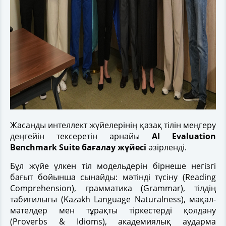
Жасанды интеллект жүйелерінің қазақ тілін меңгеру
деңгейін тексеретін арнайы
AI Evaluation
Benchmark Suite бағалау жүйесі
әзірленді.
Бұл жүйе үлкен тіл модельдерін бірнеше негізгі
бағыт бойынша сынайды: мәтінді түсіну (Reading
Comprehension), грамматика (Grammar), тілдің
табиғилығы (Kazakh Language Naturalness), мақал-
мәтелдер мен тұрақты тіркестерді қолдану
(Proverbs & Idioms), академиялық аударма