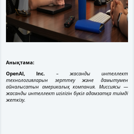
Анықтама:
OpenAI, Inc.
– жасанды интеллект
технологияларын зерттеу және дамытумен
айналысатын америкалық компания. Миссиясы —
жасанды интеллект игілігін бүкіл адамзатқа тиімді
жеткізу.