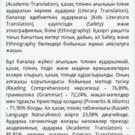
(Academic Translation), қазақ тілінен ағылшын тіліне
аударатын көркем аударма (Literary Translation),
балалар әдебиетінің аудармасы (Kids Literature
Translation), қауіпсіздік (Safety) және
этнографиялық білім (Ethnography). Қазіргі уақытта
тоғыз бағыттың жетеуі толық дайын, ал Safety және
Ethnography бөлімдері бойынша жұмыс аяқталуға
жақын.
Бұл бағалау жүйесі ағылшын тілінен аударылмай,
қазақ тілінің тілдік және мәдени ерекшеліктерін
ескере отырып, қазақ тілінде құрастырылды. Оның
алғашқы қорытындысы бойынша мәтінді түсіну
(Reading Comprehension) көрсеткіші – 76,89%,
грамматика (Grammar) – 72,24%, мақал-мәтелдер
мен тұрақты тіркестерді қолдану (Proverbs & Idioms)
– 71,90% болды. Ал қазақ тілінің табиғилығы (Kazakh
Language Naturalness) әзірге 23,08% деңгейінде.
Аударма сегментінде жоғары нәтижелер тіркелді:
академиялық аударма (Academic Translation) –
85,81%, көркем аударма (Literary Translation) –