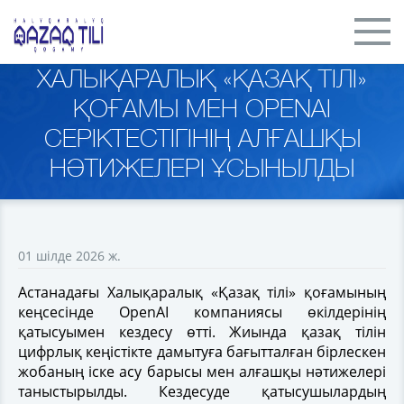
ХАЛЫҚАРАЛЫҚ «ҚАЗАҚ ТІЛІ»
ҚОҒАМЫ МЕН OPENAI
СЕРІКТЕСТІГІНІҢ АЛҒАШҚЫ
НӘТИЖЕЛЕРІ ҰСЫНЫЛДЫ
01 шілде 2026 ж.
Астанадағы Халықаралық «Қазақ тілі» қоғамының
кеңсесінде OpenAI компаниясы өкілдерінің
қатысуымен кездесу өтті. Жиында қазақ тілін
цифрлық кеңістікте дамытуға бағытталған бірлескен
жобаның іске асу барысы мен алғашқы нәтижелері
таныстырылды. Кездесуде қатысушылардың