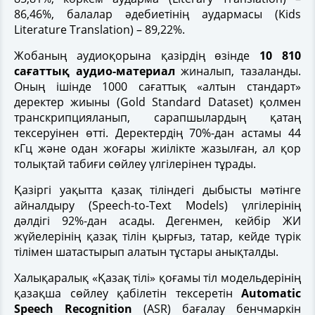
86,46%, балалар әдебиетінің аудармасы (Kids
Literature Translation) – 89,22%.
Жобаның аудиоқорына қазірдің өзінде
10 810
сағаттық аудио-материал
жиналып, тазаланды.
Оның ішінде 1000 сағаттық «алтын стандарт»
деректер жиыны (Gold Standard Dataset) қолмен
транскрипцияланып, сарапшылардың қатаң
тексеруінен өтті. Деректердің 70%-дан астамы 44
кГц және одан жоғары жиілікте жазылған, ал қор
толықтай табиғи сөйлеу үлгілерінен тұрады.
Қазіргі уақытта қазақ тіліндегі дыбысты мәтінге
айналдыру (Speech-to-Text Models) үлгілерінің
дәлдігі 92%-дан асады. Дегенмен, кейбір ЖИ
жүйелерінің қазақ тілін қырғыз, татар, кейде түрік
тілімен шатастырып алатын тұстары анықталды.
Халықаралық «Қазақ тілі» қоғамы тіл модельдерінің
қазақша сөйлеу қабілетін тексеретін
Automatic
Speech Recognition
(ASR) бағалау бенчмаркін