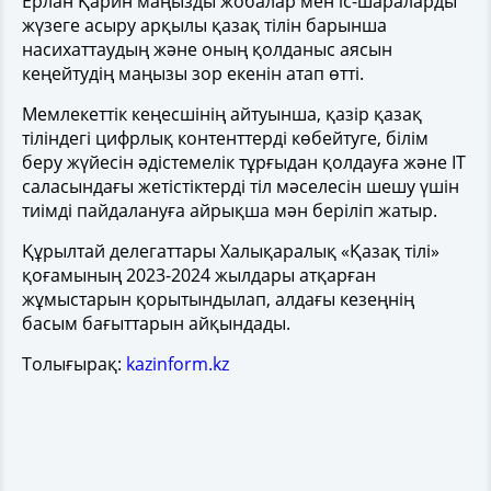
Ерлан Қарин маңызды жобалар мен іс-шараларды
жүзеге асыру арқылы қазақ тілін барынша
насихаттаудың және оның қолданыс аясын
кеңейтудің маңызы зор екенін атап өтті.
Мемлекеттік кеңесшінің айтуынша, қазір қазақ
тіліндегі цифрлық контенттерді көбейтуге, білім
беру жүйесін әдістемелік тұрғыдан қолдауға және ІТ
саласындағы жетістіктерді тіл мәселесін шешу үшін
тиімді пайдалануға айрықша мән беріліп жатыр.
Құрылтай делегаттары Халықаралық «Қазақ тілі»
қоғамының 2023-2024 жылдары атқарған
жұмыстарын қорытындылап, алдағы кезеңнің
басым бағыттарын айқындады.
Толығырақ:
kazinform.kz