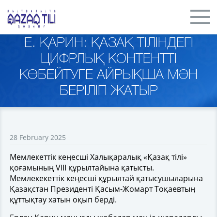
Е. ҚАРИН: ҚАЗАҚ ТІЛІНДЕГІ
ЦИФРЛЫҚ КОНТЕНТТІ
КӨБЕЙТУГЕ АЙРЫҚША МӘН
БЕРІЛІП ЖАТЫР
28 February 2025
Мемлекеттік кеңесші Халықаралық «Қазақ тілі»
қоғамының VIII құрылтайына қатысты.
Мемлекекеттік кеңесші құрылтай қатысушыларына
Қазақстан Президенті Қасым-Жомарт Тоқаевтың
құттықтау хатын оқып берді.