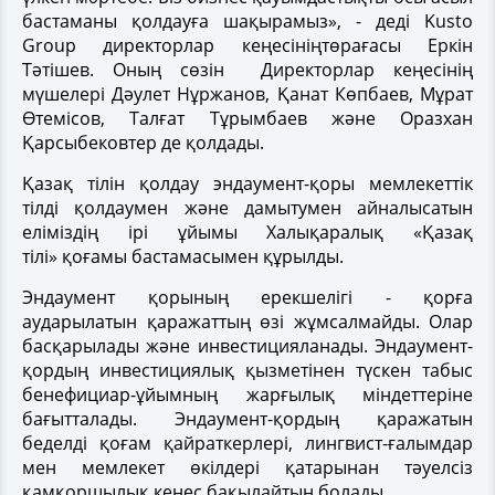
бастаманы қолдауға шақырамыз», - деді Kusto
Group директорлар кеңесініңтөрағасы Еркін
Тәтішев. Оның сөзін Директорлар кеңесінің
мүшелері Дәулет Нұржанов, Қанат Көпбаев, Мұрат
Өтемісов, Талғат Тұрымбаев және Оразхан
Қарсыбековтер де қолдады.
Қазақ тілін қолдау эндаумент-қоры мемлекеттік
тілді қолдаумен және дамытумен айналысатын
еліміздің ірі ұйымы Халықаралық «Қазақ
тілі» қоғамы бастамасымен құрылды.
Эндаумент қорының ерекшелігі - қорға
аударылатын қаражаттың өзі жұмсалмайды. Олар
басқарылады және инвестицияланады. Эндаумент-
қордың инвестициялық қызметінен түскен табыс
бенефициар-ұйымның жарғылық міндеттеріне
бағытталады. Эндаумент-қордың қаражатын
беделді қоғам қайраткерлері, лингвист-ғалымдар
мен мемлекет өкілдері қатарынан тәуелсіз
қамқоршылық кеңес бақылайтын болады.