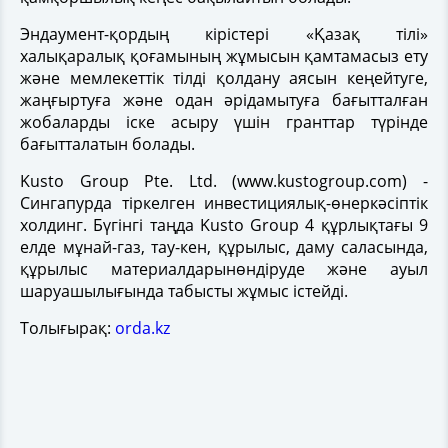
Эндаумент-қордың кірістері «Қазақ тілі»
халықаралық қоғамының жұмысын қамтамасыз ету
және мемлекеттік тілді қолдану аясын кеңейтуге,
жаңғыртуға және одан әрідамытуға бағытталған
жобаларды іске асыру үшін гранттар түрінде
бағытталатын болады.
Kusto Group Pte. Ltd. (www.kustogroup.com) -
Сингапурда тіркелген инвестициялық-өнеркәсіптік
холдинг. Бүгінгі таңда Kusto Group 4 құрлықтағы 9
елде мұнай-газ, тау-кен, құрылыс, даму саласында,
құрылыс материалдарынөндіруде және ауыл
шаруашылығында табысты жұмыс істейді.
Толығырақ:
orda.kz