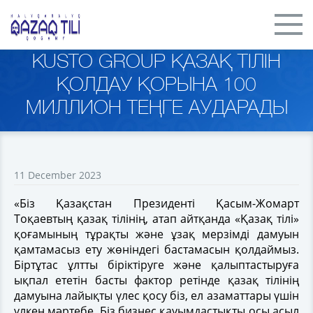
KUSTO GROUP ҚАЗАҚ ТІЛІН
ҚОЛДАУ ҚОРЫНА 100
МИЛЛИОН ТЕҢГЕ АУДАРАДЫ
11 December 2023
«Біз Қазақстан Президенті Қасым-Жомарт
Тоқаевтың қазақ тілінің, атап айтқанда «Қазақ тілі»
қоғамының тұрақты және ұзақ мерзімді дамуын
қамтамасыз ету жөніндегі бастамасын қолдаймыз.
Біртұтас ұлтты біріктіруге және қалыптастыруға
ықпал ететін басты фактор ретінде қазақ тілінің
дамуына лайықты үлес қосу біз, ел азаматтары үшін
үлкен мәртебе. Біз бизнес қауымдастықты осы асыл