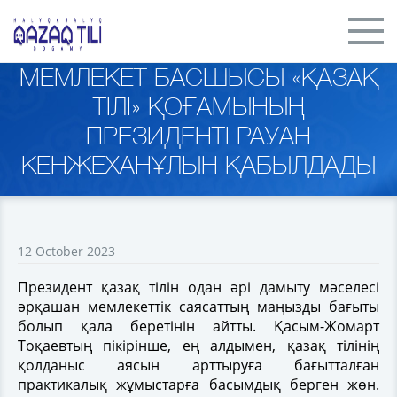
МЕМЛЕКЕТ БАСШЫСЫ «ҚАЗАҚ
ТІЛІ» ҚОҒАМЫНЫҢ
ПРЕЗИДЕНТІ РАУАН
КЕНЖЕХАНҰЛЫН ҚАБЫЛДАДЫ
12 October 2023
Президент қазақ тілін одан әрі дамыту мәселесі
әрқашан мемлекеттік саясаттың маңызды бағыты
болып қала беретінін айтты. Қасым-Жомарт
Тоқаевтың пікірінше, ең алдымен, қазақ тілінің
қолданыс аясын арттыруға бағытталған
практикалық жұмыстарға басымдық берген жөн.