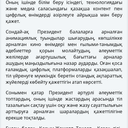
Оның ішінде білім беру ісіндегі, технологиядағы
және медиа саласындағы қазақша контент пен
цифрлық өнімдерді әзірлеуге айрықша мән беру
қажет.
Сондай-ақ Президент балаларға арналған
анимациялық туындылар шығарудың, көпшілікке
арналған кино өнімдері мен ғылыми-танымдық
әдебиеттер қорын молайтудың, әлеуметтік
желілерде ағартушылық бағыттағы арналар
ашудың маңыздылығына назар аударды. Оған қоса
ғаламдық цифрлық платформаларды қазақшалап,
тіл үйренуге мүмкіндік беретін отандық ақпараттық
жүйелерді көбейту қажеттігін атап көрсетті.
Сонымен қатар Президент әртүрлі әлеуметтік
топтардың, оның ішінде жастардың арасында тіл
тазалығын сақтау үшін оқу және жазу сауаттылығын
арттыруға арналған шаралардың қажеттілігіне
ерекше тоқталды.