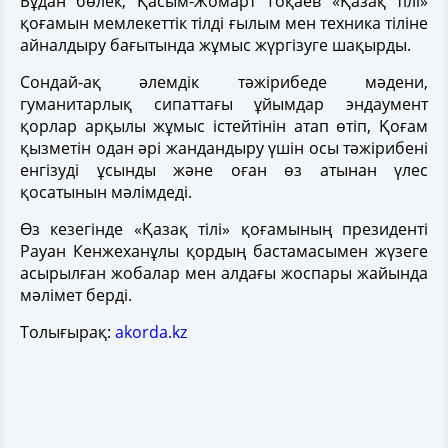
Бұдан бөлек, Қасым-Жомарт Тоқаев «Қазақ тілі»
қоғамын мемлекеттік тілді ғылым мен техника тіліне
айналдыру бағытында жұмыс жүргізуге шақырды.
Сондай-ақ әлемдік тәжірибеде мәдени,
гуманитарлық сипаттағы ұйымдар эндаумент
қорлар арқылы жұмыс істейтінін атап өтіп, Қоғам
қызметін одан әрі жандандыру үшін осы тәжірибені
енгізуді ұсынды және оған өз атынан үлес
қосатынын мәлімдеді.
Өз кезегінде «Қазақ тілі» қоғамының президенті
Рауан Кенжеханұлы қордың бастамасымен жүзеге
асырылған жобалар мен алдағы жоспары жайында
мәлімет берді.
Толығырақ:
akorda.kz