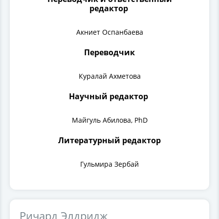
редактор
Акниет Оспанбаева
Переводчик
Куралай Ахметова
Научный редактор
Майгуль Абилова, PhD
Литературный редактор
Гульмира Зербай
Ричард Элдридж