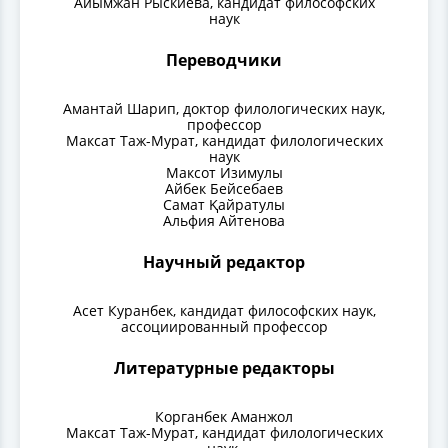
Айымжан Рыскиева, кандидат философских
наук
Переводчики
Амантай Шарип, доктор филологических наук,
профессор
Максат Таж-Мурат, кандидат филологических
наук
Максот Изимулы
Айбек Бейсебаев
Самат Қайратулы
Альфия Айтенова
Научный редактор
Асет Куранбек, кандидат философских наук,
ассоциированный профессор
Литературные редакторы
Корганбек Аманжол
Максат Таж-Мурат, кандидат филологических