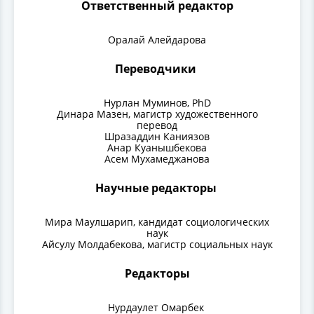
Ответственный редактор
Оралай Алейдарова
Переводчики
Нурлан Муминов, PhD
Динара Мазен, магистр художественного
перевод
Шразаддин Каниязов
Анар Куанышбекова
Асем Мухамеджанова
Научные редакторы
Мира Маулшарип, кандидат социологических
наук
Айсулу Молдабекова, магистр социальных наук
Редакторы
Нурдаулет Омарбек