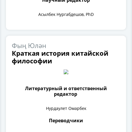
Научный редактор
Асылбек Нургабдешов, PhD
Фың Юлән
Краткая история китайской
философии
Литературный и ответственный
редактор
Нурдаулет Омарбек
Переводчики