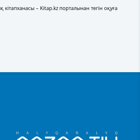
ітапханасы – Kitap.kz порталынан тегін оқуға