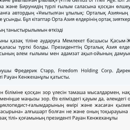
е ұмытылған ұлылық» («The Genius of Their Age: Ibn Sin
на және Бирунидің түрлі ғылым саласына қосқан өлшеу
ырманға автордың «Ұмытылған ұлылық: Орталық Азияның
нде ұсынды. Бұл кітаптар Орта Азия елдерінің ортақ зият
ыны қазақ тіліне аударуға Мемлекет басшысы Қасым-
аласы түрткі болды. Президенттің Орталық Азия елд
асының әлем ғылымы мен адамзат ақыл-ойының дамуына
ушы Фредерик Старр, Freedom Holding Corp. Директ
ті Рауан Кенжеханұлы қатысты.
 біліміне қосқан зор үлесін тамаша мысалдармен, на
, меніңше маңызы зор. Өз еліміздегі қауым да, әлемдегі
клопедист-ғалымдарының өмірі және жасаған қызметі 
асырына» алғышарт болған не және оның тоқырауына а
Қазақ тілі» қоғамының президенті Рауан Кенжеханұлы