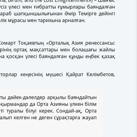
a, Biruni, and the Lost Enlightenment») – Шығыс
сіз үлесі мен ғибратты ғұмырлары баяндалған
 араб шапқыншылығынан Әмір Темірге дейінгі
керлік мұрасы мен тарихына арналған.
Жомарт Тоқаевтың «Орталық Азия ренессансы:
ерінің ортақ мақсаттары мен болашағы жайлы
 қосқан үлесі баяндалған құнды еңбек қазақ
орлар кеңесінің мүшесі Қайрат Келімбетов,
қты дәйек-дәлелдер арқылы баяндайтын
 оқырмандар да Орта Азияны үлкен білім
туралы білуі керек. Сондай-ақ, Орта
лып келген не деген сұрақтарға жауап