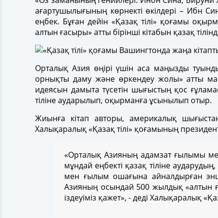
«Өз заманының генийлері. Инбн Сина, Бируни жән
ағартушылығының көрнекті өкілдері – Ибн Си
еңбек. Бұған дейін «Қазақ тілі» қоғамы оқ
алтын ғасыры» атты бірінші кітабын қазақ тілі
Орталық Азия өңірі үшін аса маңызды туынд
орнықты даму және өркендеу жолы» атты мақ
идеясын дамыта түсетін шығыстың қос ғұлам
тіліне аударылып, оқырманға ұсынылып отыр.
Жиынға кітап авторы, америкалық шығыстан
Халықаралық «Қазақ тілі» қоғамының президен
«Орталық Азияның адамзат ғылымы мен
мұндай еңбекті қазақ тіліне аударудың
мен ғылым ошағына айналдырған энци
Азияның осындай 500 жылдық «алтын ғ
іздеуіміз қажет», - деді Халықаралық «