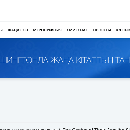
РЫ
ЖАҢА СӨЗ
МЕРОПРИЯТИЯ
СМИ О НАС
ПРОЕКТЫ
ҰЛТТЫ
ВАШИНГТОНДА ЖАҢА КІТАПТЫҢ Т