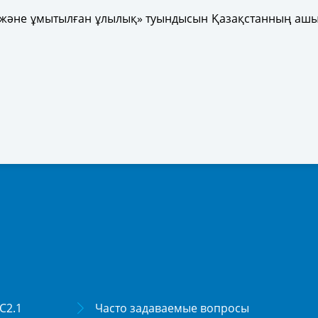
және ұмытылған ұлылық» туындысын Қазақстанның ашық к
С2.1
Часто задаваемые вопросы